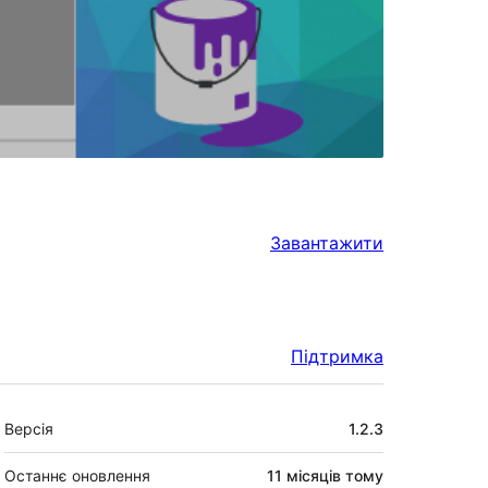
Завантажити
Підтримка
Мета
Версія
1.2.3
Останнє оновлення
11 місяців
тому