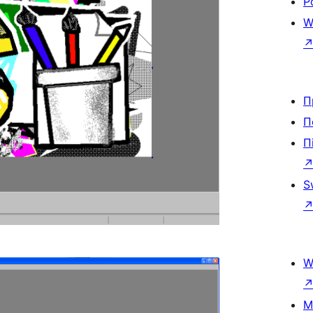
Р
W
П
П
П
S
W
M