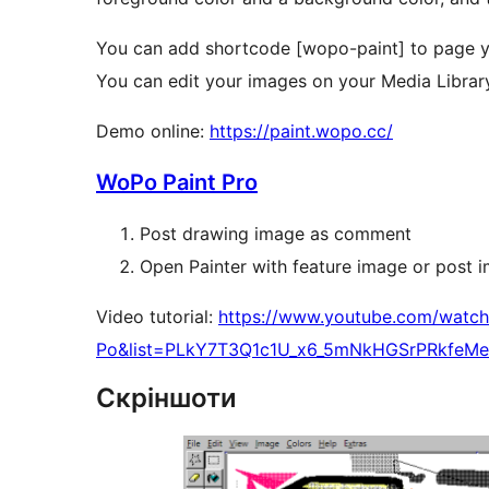
You can add shortcode [wopo-paint] to page y
You can edit your images on your Media Librar
Demo online:
https://paint.wopo.cc/
WoPo Paint Pro
Post drawing image as comment
Open Painter with feature image or post 
Video tutorial:
https://www.youtube.com/watc
Po&list=PLkY7T3Q1c1U_x6_5mNkHGSrPRkfeM
Скріншоти