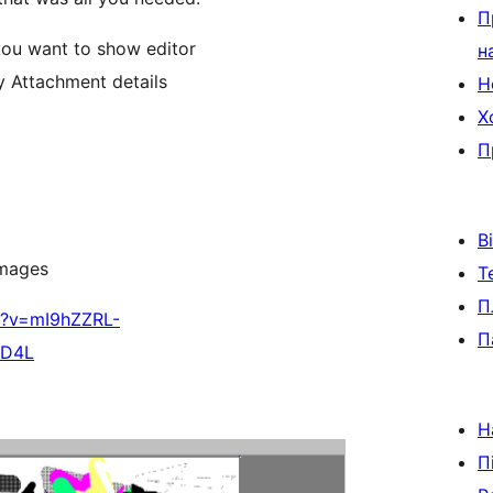
П
ou want to show editor
н
y Attachment details
Н
Х
П
В
images
Т
П
h?v=mI9hZZRL-
П
eD4L
Н
П