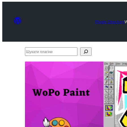
Plugin Directory
W
Шукати
плагіни