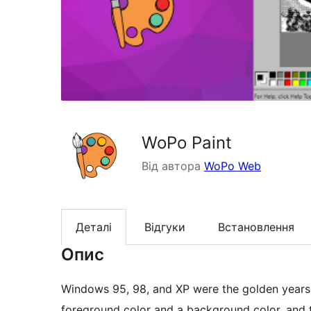
WoPo Paint
Від автора
WoPo Web
Деталі
Відгуки
Встановлення
Опис
Windows 95, 98, and XP were the golden years o
foreground color and a background color, and 