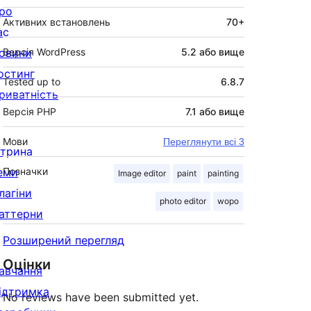
ро
Активних встановлень
70+
ас
овини
Версія WordPress
5.2 або вище
остинг
Tested up to
6.8.7
риватність
Версія PHP
7.1 або вище
Мови
Переглянути всі 3
ітрина
еми
Позначки
Image editor
paint
painting
лагіни
photo editor
wopo
аттерни
Розширений перегляд
Оцінки
авчання
ідтримка
No reviews have been submitted yet.