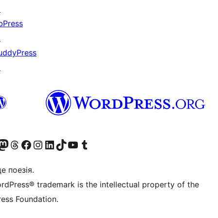
↗
bPress
↗
uddyPress
↗
Twitter) account
r Bluesky account
вітайте до нашої стрічки в Mastodon
Visit our Threads account
Завітайте на нашу сторінку в Facebook
Visit our Instagram account
Visit our LinkedIn account
Visit our TikTok account
Visit our YouTube channel
Visit our Tumblr account
це поезія.
rdPress® trademark is the intellectual property of the
ess Foundation.