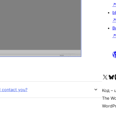
b
B
Visit our X (formerly 
Visit ou
За
I contact you?
Код – 
The Wo
WordPr