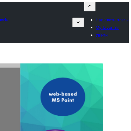
лагін
Надіслати плагін
My favorites
Увійти