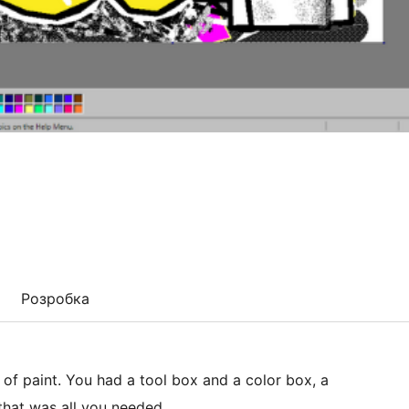
Розробка
f paint. You had a tool box and a color box, a
that was all you needed.