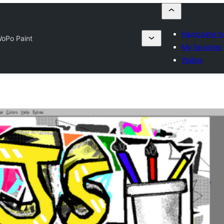
Надіслати п
oPo Paint
My favorites
Увійти