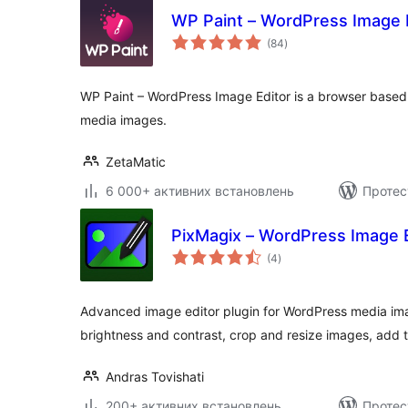
WP Paint – WordPress Image 
загальний
(84
)
рейтинг
WP Paint – WordPress Image Editor is a browser based
media images.
ZetaMatic
6 000+ активних встановлень
Протес
PixMagix – WordPress Image E
загальний
(4
)
рейтинг
Advanced image editor plugin for WordPress media imag
brightness and contrast, crop and resize images, add 
Andras Tovishati
200+ активних встановлень
Протес