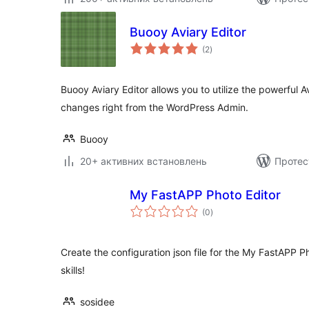
Buooy Aviary Editor
загальний
(2
)
рейтинг
Buooy Aviary Editor allows you to utilize the powerful 
changes right from the WordPress Admin.
Buooy
20+ активних встановлень
Протес
My FastAPP Photo Editor
загальний
(0
)
рейтинг
Create the configuration json file for the My FastAPP 
skills!
sosidee