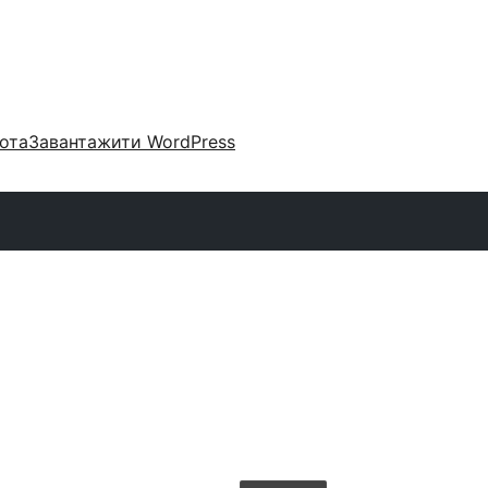
ота
Завантажити WordPress