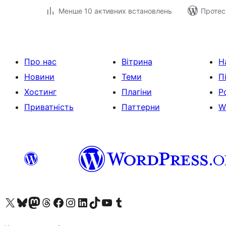
Менше 10 активних встановлень
Протес
Про нас
Вітрина
Н
Новини
Теми
П
Хостинг
Плагіни
Р
Приватність
Паттерни
W
Visit our X (formerly Twitter) account
Visit our Bluesky account
Завітайте до нашої стрічки в Mastodon
Visit our Threads account
Завітайте на нашу сторінку в Facebook
Visit our Instagram account
Visit our LinkedIn account
Visit our TikTok account
Visit our YouTube channel
Visit our Tumblr account