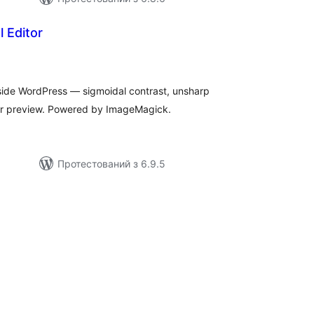
 Editor
агальний
ейтинг
side WordPress — sigmoidal contrast, unsharp
ter preview. Powered by ImageMagick.
Протестований з 6.9.5