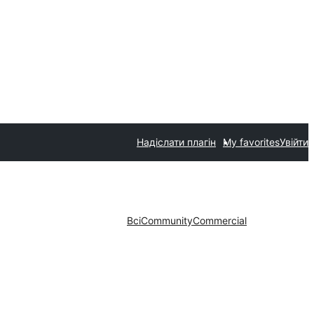
Надіслати плагін
My favorites
Увійти
Всі
Community
Commercial