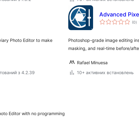
Advanced Pixel
з
(0
)
р
Aviary Photo Editor to make
Photoshop-grade image editing in
masking, and real-time before/af
Rafael Minuesa
тований з 4.2.39
10+ активних встановлень
Photo Editor with no programming