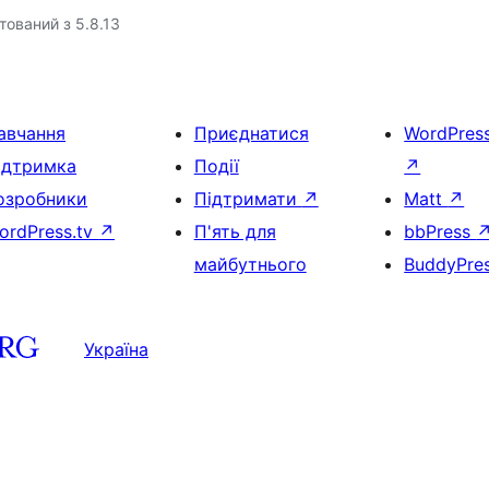
тований з 5.8.13
авчання
Приєднатися
WordPres
ідтримка
Події
↗
озробники
Підтримати
↗
Matt
↗
ordPress.tv
↗
П'ять для
bbPress
майбутнього
BuddyPre
Україна