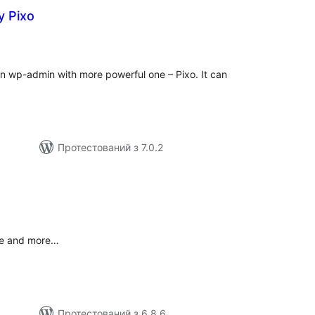
y Pixo
загальний
рейтинг
in wp-admin with more powerful one – Pixo. It can
Протестований з 7.0.2
агальний
ейтинг
ke and more…
Протестований з 6.8.6