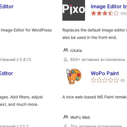
Editor
Image Editor b
(10
)
 Image Editor for WordPress
Replaces the default image editor 
also be used in the front-end.
Ickata
тований з 5.8.13
800+ активних встановлень
ditor
WoPo Paint
з
(0
)
р
es. Add filters, adjust
A nice web-based MS Paint rema
text, and much more.
WoPo Web
тований з 7.0.2
70+ активних встановлень