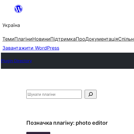
Перейти
до
Україна
вмісту
Теми
Плагіни
Новини
Підтримка
Про
Документація
Спільн
Завантажити WordPress
Plugin Directory
Пошук
Позначка плагіну:
photo editor