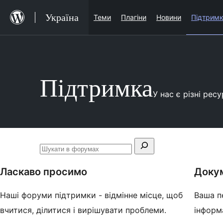
Перейти
Україна
Теми
Плагіни
Новини
Підтрим
до
вмісту
Перейти
до
Підтримка
вмісту
У нас є різні рес
Пошук:
Шукати
в
Ласкаво просимо
Доку
форумах
Наші форуми підтримки - відмінне місце, щоб
Ваша п
вчитися, ділитися і вирішувати проблеми.
інформ