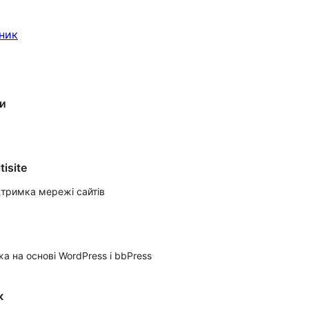
ник
ни
isite
дтримка мережі сайтів
а на основі WordPress і bbPress
к