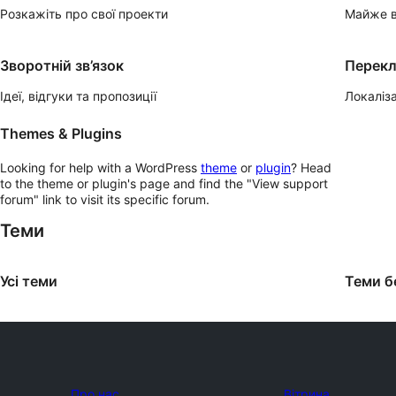
Розкажіть про свої проекти
Майже в
Зворотній зв’язок
Перек
Ідеї, відгуки та пропозиції
Локаліза
Themes & Plugins
Looking for help with a WordPress
theme
or
plugin
? Head
to the theme or plugin's page and find the "View support
forum" link to visit its specific forum.
Теми
Усі теми
Теми б
Про нас
Вітрина