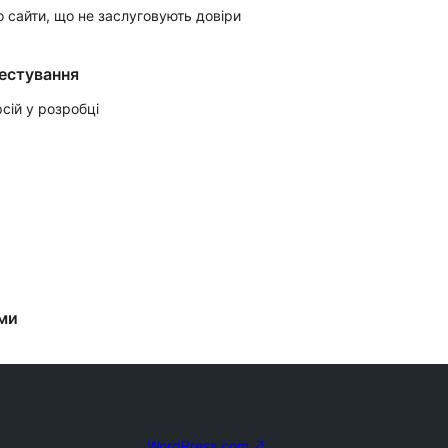
о сайти, що не заслуговують довіри
тестування
сій у розробці
еми
WordPress.com
↗