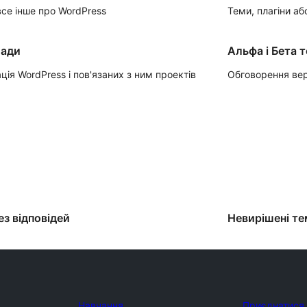
се інше про WordPress
Теми, плагіни аб
лади
Альфа і Бета 
ція WordPress і пов'язаних з ним проектів
Обговорення вер
ез відповідей
Невирішені т
Навчання
Приєднатися