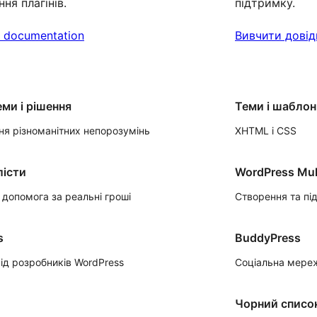
ня плагінів.
підтримку.
e documentation
Вивчити довід
ми і рішення
Теми і шабло
ня різноманітних непорозумінь
XHTML і CSS
лісти
WordPress Mult
 допомога за реальні гроші
Створення та пі
s
BuddyPress
ід розробників WordPress
Соціальна мереж
Чорний списо