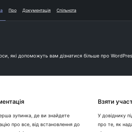
ка
Про
Документація
Спільнота
урси, які допоможуть вам дізнатися більше про WordPres
ментація
Взяти учас
ерша зупинка, де ви знайдете
У довіднику п
ацію про все, від встановлення до
про те, як на