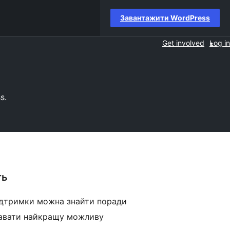
Завантажити WordPress
Get involved
Log in
s.
ть
ідтримки можна знайти поради
давати найкращу можливу