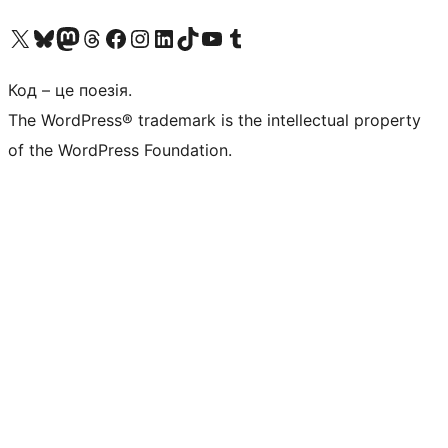
Visit our X (formerly Twitter) account
Visit our Bluesky account
Завітайте до нашої стрічки в Mastodon
Visit our Threads account
Завітайте на нашу сторінку в Facebook
Visit our Instagram account
Visit our LinkedIn account
Visit our TikTok account
Visit our YouTube channel
Visit our Tumblr account
Код – це поезія.
The WordPress® trademark is the intellectual property
of the WordPress Foundation.