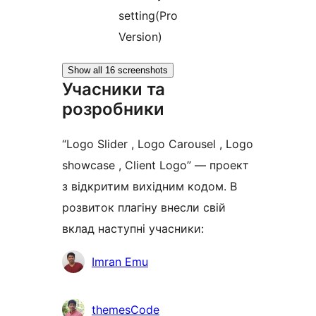
setting(Pro
Version)
Show all 16 screenshots
Учасники та
розробники
“Logo Slider , Logo Carousel , Logo
showcase , Client Logo” — проект
з відкритим вихідним кодом. В
розвиток плагіну внесли свій
вклад наступні учасники:
Учасники
Imran Emu
themesCode