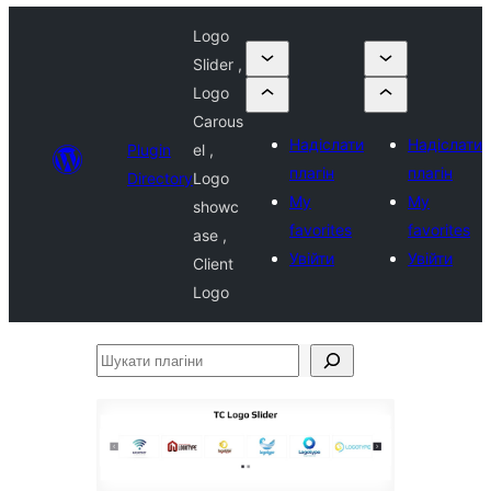
Logo
Slider ,
Logo
Carous
Надіслати
Надіслати
Plugin
el ,
плагін
плагін
Directory
Logo
My
My
showc
favorites
favorites
ase ,
Увійти
Увійти
Client
Logo
Шукати
плагіни