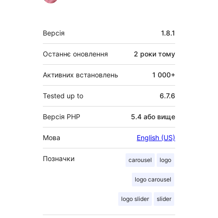
Мета
Версія
1.8.1
Останнє оновлення
2 роки
тому
Активних встановлень
1 000+
Tested up to
6.7.6
Версія PHP
5.4 або вище
Мова
English (US)
Позначки
carousel
logo
logo carousel
logo slider
slider