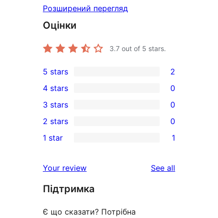
Розширений перегляд
Оцінки
3.7
out of 5 stars.
5 stars
2
2
4 stars
0
5-
0
3 stars
0
star
4-
0
2 stars
0
reviews
star
3-
0
1 star
1
reviews
star
2-
1
reviews
star
1-
reviews
Your review
See all
reviews
star
Підтримка
review
Є що сказати? Потрібна