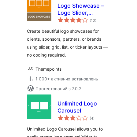
Logo Showcase –
Logo Slider,
загальний
Carousel &
(10
)
рейтинг
Sponsors Gallery
Create beautiful logo showcases for
clients, sponsors, partners, or brands
using slider, grid, list, or ticker layouts —
no coding required.
Themepoints
1 000+ активних встановлень
Протестований з 7.0.2
Unlimited Logo
Carousel
загальний
(4
)
рейтинг
Unlimited Logo Carousel allows you to
easily create logo carousel/slider to