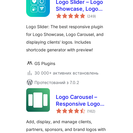
Logo Slider – Logo
Showcase, Logo
загальний
Carousel, Logo
(249
)
рейтинг
Gallery and Client
Logo Slider: The best responsive plugin
Logo Presentation
for Logo Showcase, Logo Carousel, and
displaying clients' logos. Includes
shortcode generator with preview!
GS Plugins
30 000+ активних встановлень
Протестований з 7.0.2
Logo Carousel –
Responsive Logo
загальний
Slider, Logo
(162
)
рейтинг
Showcase, and
Add, display, and manage clients,
Clients Logo Gallery
partners, sponsors, and brand logos with