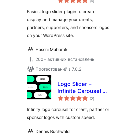
Logo Slider & Logo
(6
)
рейтинг
Grid
Easiest logo slider plugin to create,
display and manage your clients,
partners, supporters, and sponsors logos
on your WordPress site.
Hossni Mubarak
200+ активних встановлень
Протестований з 7.0.2
Logo Slider –
Infinite Carousel &
загальний
Marquee Block
(2
)
рейтинг
Infinity logo carousel for client, partner or
sponsor logos with custom speed.
Dennis Buchwald