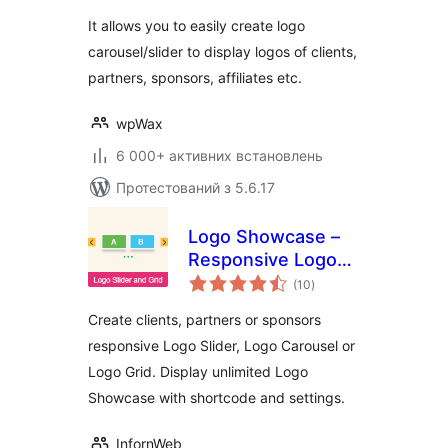
It allows you to easily create logo
carousel/slider to display logos of clients,
partners, sponsors, affiliates etc.
wpWax
6 000+ активних встановлень
Протестований з 5.6.17
Logo Showcase –
Responsive Logo
загальний
Carousel, Logo
(10
)
рейтинг
Slider & Logo Grid
Create clients, partners or sponsors
responsive Logo Slider, Logo Carousel or
Logo Grid. Display unlimited Logo
Showcase with shortcode and settings.
InfornWeb