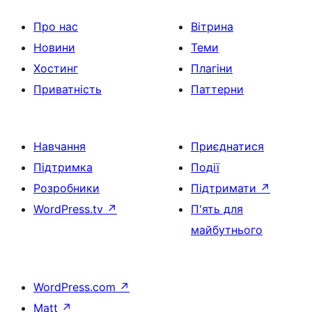
Про нас
Вітрина
Новини
Теми
Хостинг
Плагіни
Приватність
Паттерни
Навчання
Приєднатися
Підтримка
Події
Розробники
Підтримати
↗
WordPress.tv
↗
П'ять для
майбутнього
WordPress.com
↗
Matt
↗