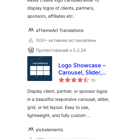
display logos of clients, partners,
sponsors, affiliates etc.
aThemeArt Translations
500+ активних встановлень
Протестований з 5.2.24
Logo Showcase –
Carousel, Slider,
загальний
Grid & List for
(5
)
рейтинг
WordPress
Display client, partner, or sponsor logos
in a beautiful responsive carousel, slider,
grid, or list layout. Easy to use,
lightweight, and fully custom …
pickelements