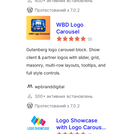
400+ активних встановлень
Протестований з 7.0.2
WBD Logo
Carousel
загальний
(2
)
рейтинг
Gutenberg logo carousel block. Show
client & partner logos with slider, grid,
masonry, multi-row layouts, tooltips, and
full style controls.
wpbranddigital
300+ активних встановлень
Протестований з 7.0.2
Logo Showcase
with Logo Carousel,
загальний