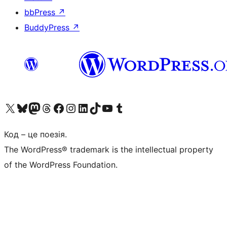
bbPress
↗
BuddyPress
↗
Visit our X (formerly Twitter) account
Visit our Bluesky account
Завітайте до нашої стрічки в Mastodon
Visit our Threads account
Завітайте на нашу сторінку в Facebook
Visit our Instagram account
Visit our LinkedIn account
Visit our TikTok account
Visit our YouTube channel
Visit our Tumblr account
Код – це поезія.
The WordPress® trademark is the intellectual property
of the WordPress Foundation.