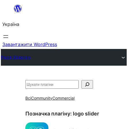
Перейти
до
Україна
вмісту
Завантажити WordPress
Plugin Directory
Пошук
Всі
Community
Commercial
Позначка плагіну:
logo slider