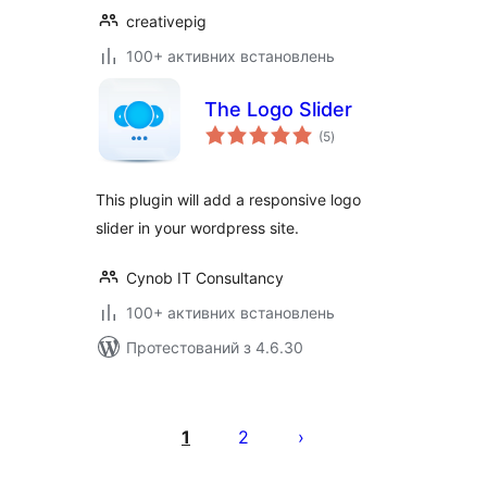
creativepig
100+ активних встановлень
The Logo Slider
загальний
(5
)
рейтинг
This plugin will add a responsive logo
slider in your wordpress site.
Cynob IT Consultancy
100+ активних встановлень
Протестований з 4.6.30
Пагінація
записів
1
2