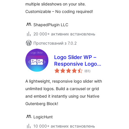
multiple slideshows on your site.
Customizable – No coding required!
ShapedPlugin LLC
20 000+ активних встановлень
Протестований з 7.0.2
Logo Slider WP –
Responsive Logo
загальний
Carousel, Logo
(61
)
рейтинг
Gallery & Logo
A lightweight, responsive logo slider with
Showcase
unlimited logos. Build a carousel or grid
and embed it instantly using our Native
Gutenberg Block!
LogicHunt
10 000+ активних встановлень