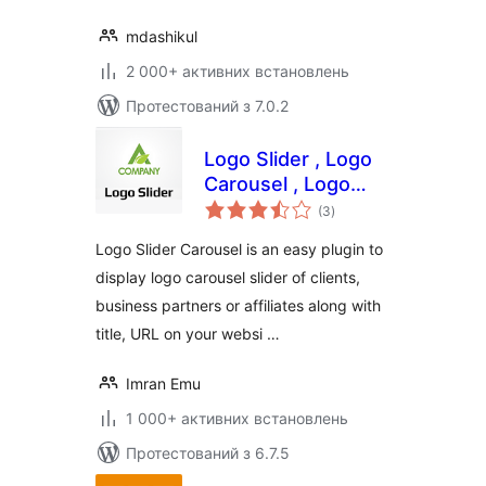
mdashikul
2 000+ активних встановлень
Протестований з 7.0.2
Logo Slider , Logo
Carousel , Logo
загальний
showcase , Client
(3
)
рейтинг
Logo
Logo Slider Carousel is an easy plugin to
display logo carousel slider of clients,
business partners or affiliates along with
title, URL on your websi …
Imran Emu
1 000+ активних встановлень
Протестований з 6.7.5