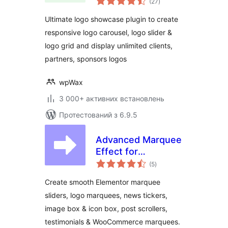
Carousel, Logo
(27
)
рейтинг
Slider & Logo Grid
Ultimate logo showcase plugin to create
responsive logo carousel, logo slider &
logo grid and display unlimited clients,
partners, sponsors logos
wpWax
3 000+ активних встановлень
Протестований з 6.9.5
Advanced Marquee
Effect for
загальний
Elementor –
(5
)
рейтинг
Smooth Marquee,
Create smooth Elementor marquee
News Ticker, Image
sliders, logo marquees, news tickers,
Box & Icon Box
image box & icon box, post scrollers,
Marquee
testimonials & WooCommerce marquees.