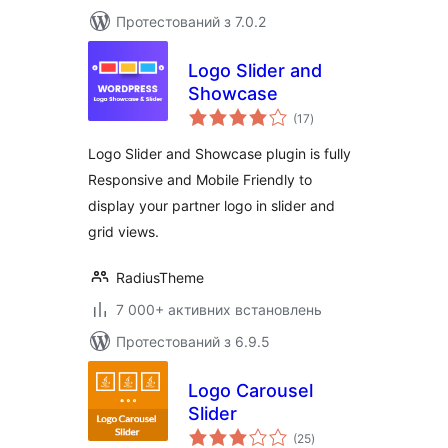
Протестований з 7.0.2
Logo Slider and
Showcase
загальний
(17
)
рейтинг
Logo Slider and Showcase plugin is fully
Responsive and Mobile Friendly to
display your partner logo in slider and
grid views.
RadiusTheme
7 000+ активних встановлень
Протестований з 6.9.5
Logo Carousel
Slider
загальний
(25
)
рейтинг