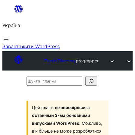
Перейти
до
Україна
вмісту
Завантажити WordPress
Plugin Directory
prograpper
Шукати
плагіни
Цей плагін
не перевірявся з
останніми 3-ма основними
випусками WordPress
. Можливо,
він більше не може розроблятися