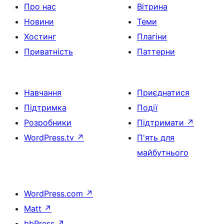
Про нас
Вітрина
Новини
Теми
Хостинг
Плагіни
Приватність
Паттерни
Навчання
Приєднатися
Підтримка
Події
Розробники
Підтримати
↗
WordPress.tv
↗
П'ять для
майбутнього
WordPress.com
↗
Matt
↗
bbPress
↗