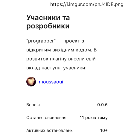
https://i.imgur.com/pnJ4lDE.png
Учасники та
розробники
“prograpper” — проект з
відкритим вихідним кодом. В
розвиток плагіну внесли свій
вклад наступні учасники:
Учасники
moussaoui
Мета
Версія
0.0.6
Останнє оновлення
11 років
тому
Активних встановлень
10+