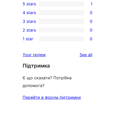
5 stars
1
1
4 stars
0
5-
0
3 stars
0
star
4-
0
2 stars
0
review
star
3-
0
1 star
0
reviews
star
2-
0
reviews
star
1-
reviews
Your review
See all
reviews
star
Підтримка
reviews
Є що сказати? Потрібна
допомога?
Перейти в форум підтримки