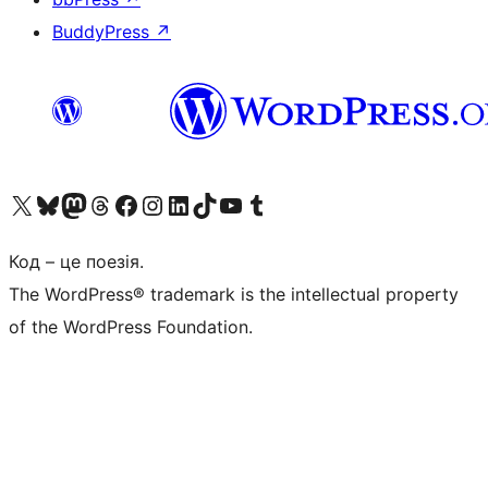
BuddyPress
↗
Visit our X (formerly Twitter) account
Visit our Bluesky account
Завітайте до нашої стрічки в Mastodon
Visit our Threads account
Завітайте на нашу сторінку в Facebook
Visit our Instagram account
Visit our LinkedIn account
Visit our TikTok account
Visit our YouTube channel
Visit our Tumblr account
Код – це поезія.
The WordPress® trademark is the intellectual property
of the WordPress Foundation.