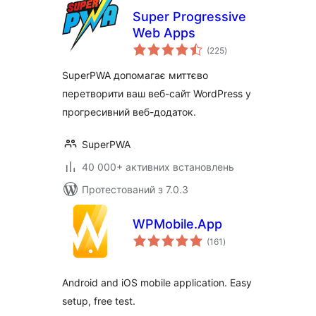
Super Progressive
Web Apps
загальний
(225
)
рейтинг
SuperPWA допомагає миттєво
перетворити ваш веб-сайт WordPress у
прогресивний веб-додаток.
SuperPWA
40 000+ активних встановлень
Протестований з 7.0.3
WPMobile.App
загальний
(161
)
рейтинг
Android and iOS mobile application. Easy
setup, free test.