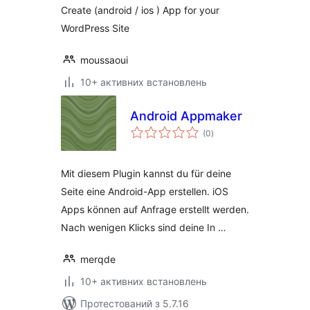
Create (android / ios ) App for your
WordPress Site
moussaoui
10+ активних встановлень
Android Appmaker
загальний
(0
)
рейтинг
Mit diesem Plugin kannst du für deine
Seite eine Android-App erstellen. iOS
Apps können auf Anfrage erstellt werden.
Nach wenigen Klicks sind deine In …
merqde
10+ активних встановлень
Протестований з 5.7.16