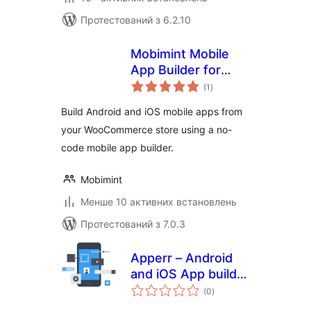
Протестований з 6.2.10
Mobimint Mobile
App Builder for
загальний
WooCommerce
(1
)
рейтинг
Build Android and iOS mobile apps from
your WooCommerce store using a no-
code mobile app builder.
Mobimint
Менше 10 активних встановлень
Протестований з 7.0.3
Apperr – Android
and iOS App builder
загальний
for WooCommerce
(0
)
рейтинг
and WordPress