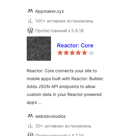
Appmaker.xyz
100+ активних встановлень
Протестований з 5.6.18
Reactor: Core
загальний
(2
)
рейтинг
Reactor: Core connects your site to
mobile apps built with Reactor: Builder.
Adds JSON API endpoints to allow
custom data in your Reactor powered
apps …
webdevstudios
30+ активних встановлень
Протестований з 4.7.34