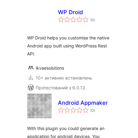
WP Droid
загальний
(0
)
рейтинг
WP Droid helps you customise the native
Android app built using WordPress Rest
API.
ikvaesolutions
10+ активних встановлень
Протестований з 6.0.13
Android Appmaker
загальний
(0
)
рейтинг
With this plugin you could generate an
application for android devices. You