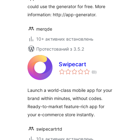
could use the generator for free. More
information: http://app-generator.
merqde
10+ активних встановлень
Протестований з 3.5.2
Swipecart
загальний
(0
)
рейтинг
Launch a world-class mobile app for your
brand within minutes, without codes.
Ready-to-market feature-rich app for
your e-commerce store instantly.
swipecartrtd
10+ активних встановлень