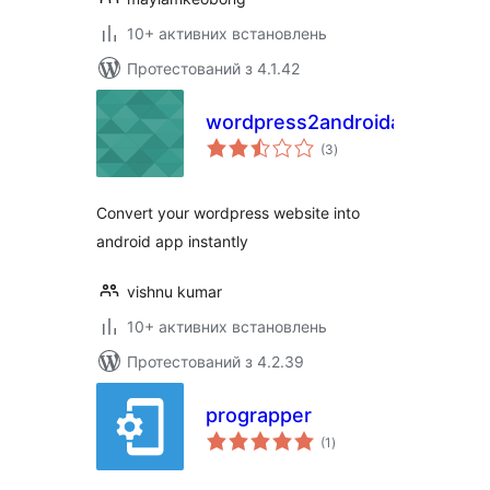
10+ активних встановлень
Протестований з 4.1.42
wordpress2androidapp
загальний
(3
)
рейтинг
Convert your wordpress website into
android app instantly
vishnu kumar
10+ активних встановлень
Протестований з 4.2.39
prograpper
загальний
(1
)
рейтинг