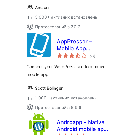
Amauri
3 000+ активних встановлень
Протестований з 7.0.3
AppPresser –
Mobile App
загальний
Framework
(53
)
рейтинг
Connect your WordPress site to a native
mobile app.
Scott Bolinger
1 000+ активних встановлень
Протестований з 6.9.6
Androapp – Native
Android mobile app
загальний