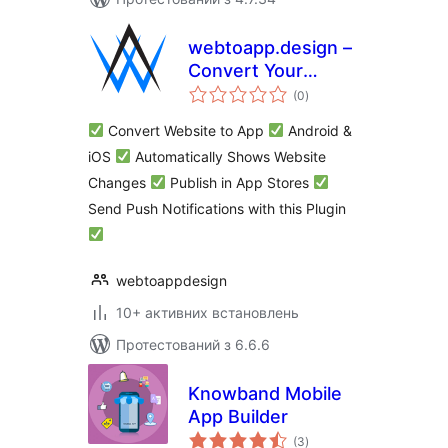
webtoapp.design –
Convert Your
загальний
WordPress Website
(0
)
рейтинг
to an App and Send
Convert Website to App
Android &
Push Notifications
iOS
Automatically Shows Website
Changes
Publish in App Stores
Send Push Notifications with this Plugin
webtoappdesign
10+ активних встановлень
Протестований з 6.6.6
Knowband Mobile
App Builder
загальний
(3
)
рейтинг