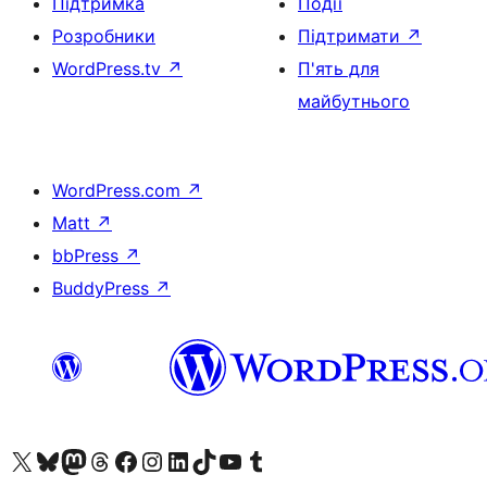
Підтримка
Події
Розробники
Підтримати
↗
WordPress.tv
↗
П'ять для
майбутнього
WordPress.com
↗
Matt
↗
bbPress
↗
BuddyPress
↗
Visit our X (formerly Twitter) account
Visit our Bluesky account
Завітайте до нашої стрічки в Mastodon
Visit our Threads account
Завітайте на нашу сторінку в Facebook
Visit our Instagram account
Visit our LinkedIn account
Visit our TikTok account
Visit our YouTube channel
Visit our Tumblr account