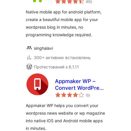
for wordpress site
(65
)
рейтинг
Native mobile app for android platform,
create a beautiful mobile app for your
wordpress blog in minutes, no
programming knowledge required.
singhalavi
300+ активних встановлень
Протестований з 6.1.11
Appmaker WP –
Convert WordPress
загальний
to Native Android &
(5
)
рейтинг
iOS App
Appmaker WP helps you convert your
wordpress news website or wp magazine
into native iOS and Android mobile apps
in minutes.