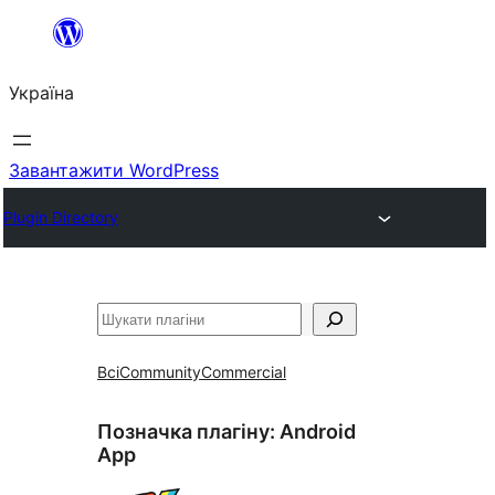
Перейти
до
Україна
вмісту
Завантажити WordPress
Plugin Directory
Пошук
Всі
Community
Commercial
Позначка плагіну:
Android
App