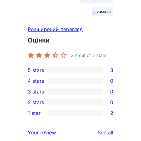
javascript
Розширений перегляд
Оцінки
3.4
out of 5 stars.
5 stars
3
3
4 stars
0
5-
0
3 stars
0
star
4-
0
2 stars
0
reviews
star
3-
0
1 star
2
reviews
star
2-
2
reviews
star
1-
reviews
Your review
See all
reviews
star