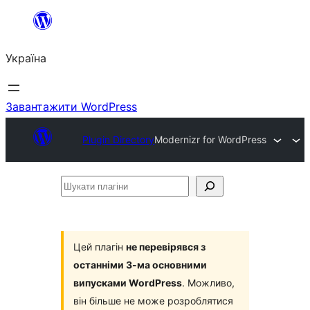
Перейти
до
Україна
вмісту
Завантажити WordPress
Plugin Directory
Modernizr for WordPress
Шукати
плагіни
Цей плагін
не перевірявся з
останніми 3-ма основними
випусками WordPress
. Можливо,
він більше не може розроблятися