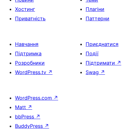
Хостинг
Плагіни
Приватність
Паттерни
Навчання
Приєднатися
Підтримка
Події
Розробники
Підтримати
↗
WordPress.tv
↗
Swag
↗
WordPress.com
↗
Matt
↗
bbPress
↗
BuddyPress
↗