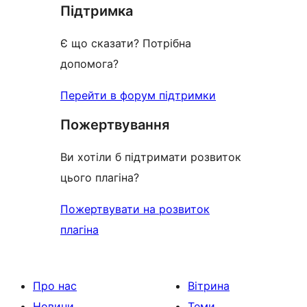
Підтримка
reviews
Є що сказати? Потрібна
допомога?
Перейти в форум підтримки
Пожертвування
Ви хотіли б підтримати розвиток
цього плагіна?
Пожертвувати на розвиток
плагіна
Про нас
Вітрина
Новини
Теми