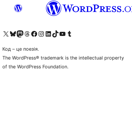
Visit our X (formerly Twitter) account
Visit our Bluesky account
Завітайте до нашої стрічки в Mastodon
Visit our Threads account
Завітайте на нашу сторінку в Facebook
Visit our Instagram account
Visit our LinkedIn account
Visit our TikTok account
Visit our YouTube channel
Visit our Tumblr account
Код – це поезія.
The WordPress® trademark is the intellectual property
of the WordPress Foundation.