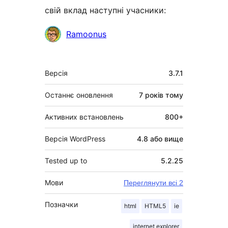
свій вклад наступні учасники:
Учасники
Ramoonus
Мета
Версія
3.7.1
Останнє оновлення
7 років
тому
Активних встановлень
800+
Версія WordPress
4.8 або вище
Tested up to
5.2.25
Мови
Переглянути всі 2
Позначки
html
HTML5
ie
internet explorer