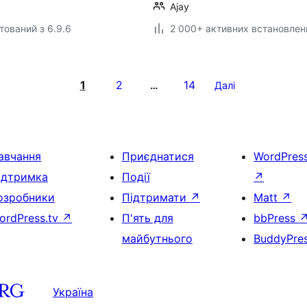
Ajay
тований з 6.9.6
2 000+ активних встановлен
1
2
14
…
Далі
авчання
Приєднатися
WordPres
ідтримка
Події
↗
озробники
Підтримати
↗
Matt
↗
ordPress.tv
↗
П'ять для
bbPress
майбутнього
BuddyPre
Україна