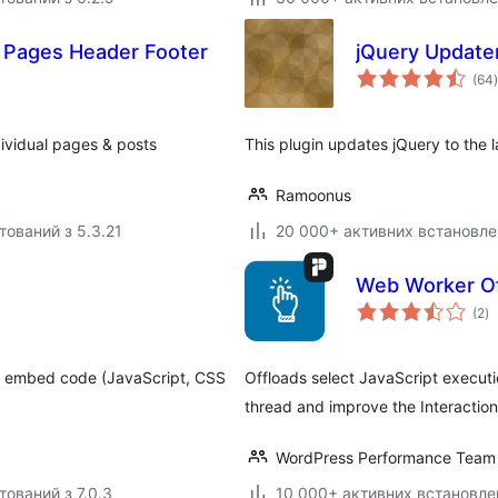
l Pages Header Footer
jQuery Update
(64
)
dividual pages & posts
This plugin updates jQuery to the l
Ramoonus
тований з 5.3.21
20 000+ активних встановле
Web Worker Of
з
(2
)
р
o embed code (JavaScript, CSS
Offloads select JavaScript execut
thread and improve the Interaction
WordPress Performance Team
тований з 7.0.3
10 000+ активних встановле