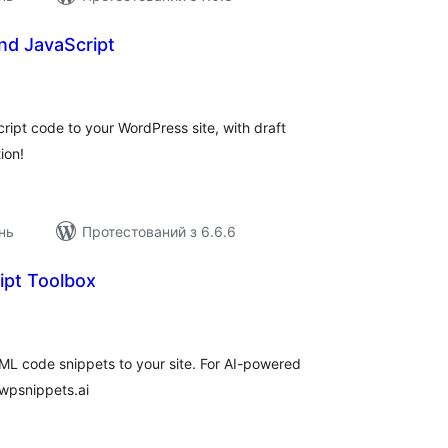
d JavaScript
загальний
рейтинг
ipt code to your WordPress site, with draft
ion!
нь
Протестований з 6.6.6
ipt Toolbox
загальний
рейтинг
L code snippets to your site. For AI-powered
 wpsnippets.ai