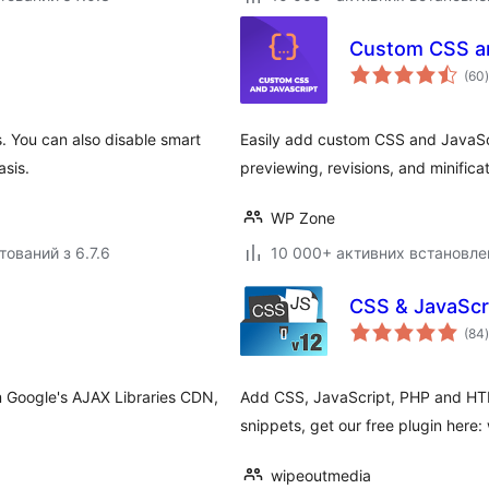
Custom CSS an
(60
)
. You can also disable smart
Easily add custom CSS and JavaScr
asis.
previewing, revisions, and minificat
WP Zone
тований з 6.7.6
10 000+ активних встановле
CSS & JavaScr
(84
)
om Google's AJAX Libraries CDN,
Add CSS, JavaScript, PHP and HTM
snippets, get our free plugin here:
wipeoutmedia