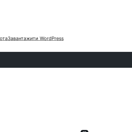
ота
Завантажити WordPress