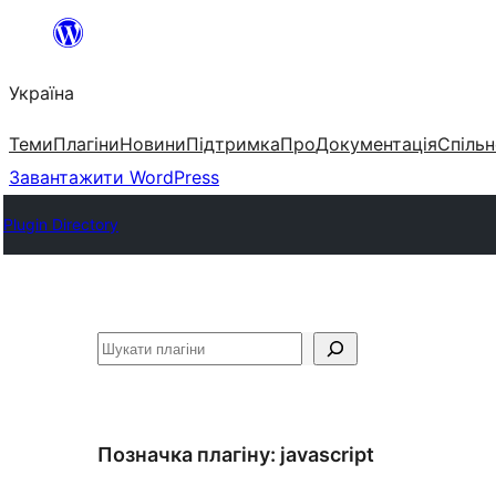
Перейти
до
Україна
вмісту
Теми
Плагіни
Новини
Підтримка
Про
Документація
Спільн
Завантажити WordPress
Plugin Directory
Пошук
Позначка плагіну:
javascript