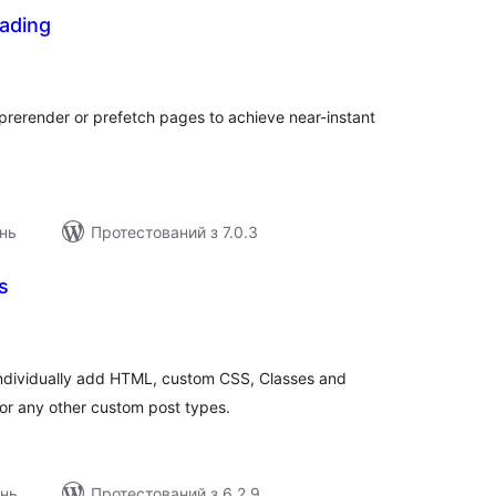
oading
агальний
ейтинг
prerender or prefetch pages to achieve near-instant
нь
Протестований з 7.0.3
s
загальний
)
рейтинг
 individually add HTML, custom CSS, Classes and
 or any other custom post types.
ень
Протестований з 6.2.9