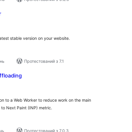
r
загальний
рейтинг
atest stable version on your website.
нь
Протестований з 7.1
floading
агальний
ейтинг
ion to a Web Worker to reduce work on the main
 to Next Paint (INP) metric.
нь
Протестований з 7.0.3