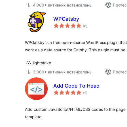
4 000+ активних встановлень
Протес
WPGatsby
загальний
(8
)
рейтинг
WPGatsby is a free open-source WordPress plugin that
work as a data source for Gatsby. This plugin must be 
lightstrike
3 000+ активних встановлень
Протес
Add Code To Head
загальний
(2
)
рейтинг
Add custom JavaScript/HTML/CSS codes to the page h
template.