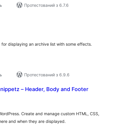
ь
Протестований з 6.7.6
t
загальний
рейтинг
for displaying an archive list with some effects.
ь
Протестований з 6.9.6
ippetz – Header, Body and Footer
загальний
рейтинг
r WordPress. Create and manage custom HTML, CSS,
here and when they are displayed.