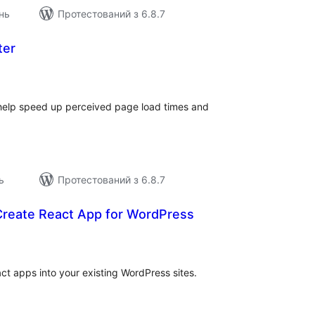
нь
Протестований з 6.8.7
ter
загальний
рейтинг
o help speed up perceived page load times and
ь
Протестований з 6.8.7
Create React App for WordPress
агальний
ейтинг
ct apps into your existing WordPress sites.