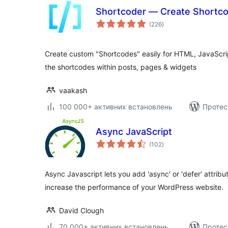
Shortcoder — Create Shortco
загальний
(226
)
рейтинг
Create custom "Shortcodes" easily for HTML, JavaScr
the shortcodes within posts, pages & widgets
vaakash
100 000+ активних встановлень
Протес
Async JavaScript
загальний
(102
)
рейтинг
Async Javascript lets you add 'async' or 'defer' attribu
increase the performance of your WordPress website.
David Clough
70 000+ активних встановлень
Протес