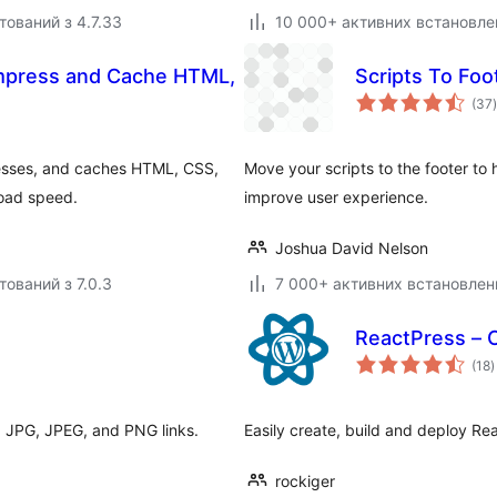
тований з 4.7.33
10 000+ активних встановле
ompress and Cache HTML,
Scripts To Foo
(37
)
presses, and caches HTML, CSS,
Move your scripts to the footer t
load speed.
improve user experience.
Joshua David Nelson
тований з 7.0.3
7 000+ активних встановлен
ReactPress – 
з
(18
)
р
, JPG, JPEG, and PNG links.
Easily create, build and deploy Rea
rockiger