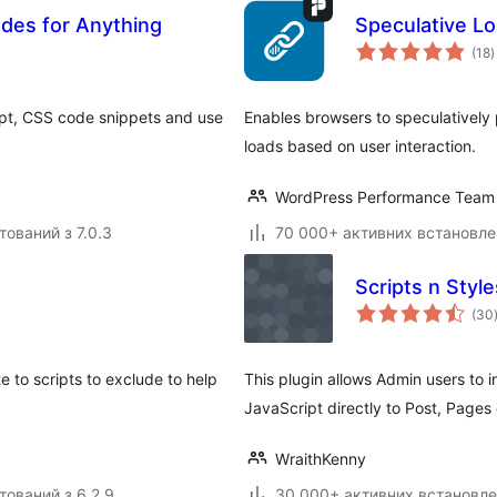
des for Anything
Speculative L
з
(18
)
р
ipt, CSS code snippets and use
Enables browsers to speculatively 
loads based on user interaction.
WordPress Performance Team
тований з 7.0.3
70 000+ активних встановле
Scripts n Style
(30
te to scripts to exclude to help
This plugin allows Admin users to
JavaScript directly to Post, Pages
WraithKenny
тований з 6.2.9
30 000+ активних встановл