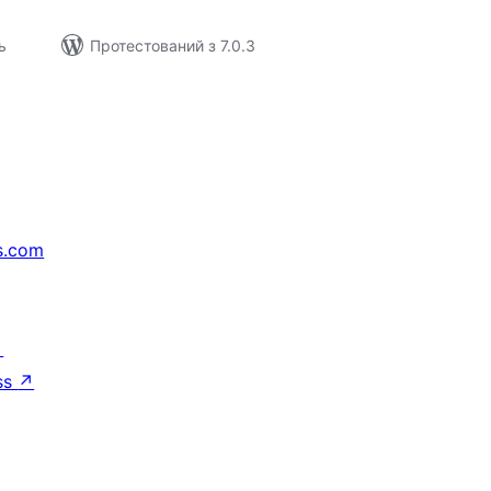
ь
Протестований з 7.0.3
s.com
↗
ss
↗