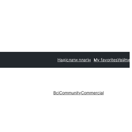
Надіслати плагін
My favorites
Увійти
Всі
Community
Commercial