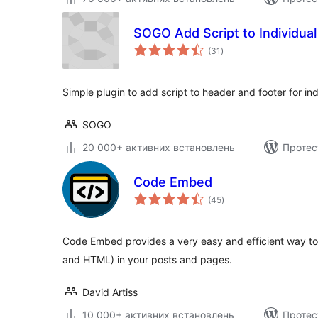
SOGO Add Script to Individua
загальний
(31
)
рейтинг
Simple plugin to add script to header and footer for in
SOGO
20 000+ активних встановлень
Протес
Code Embed
загальний
(45
)
рейтинг
Code Embed provides a very easy and efficient way t
and HTML) in your posts and pages.
David Artiss
10 000+ активних встановлень
Протес