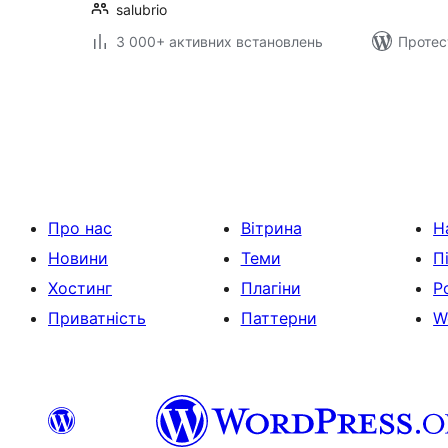
salubrio
3 000+ активних встановлень
Протес
Пагінація
записів
Про нас
Вітрина
Н
Новини
Теми
П
Хостинг
Плагіни
Р
Приватність
Паттерни
W