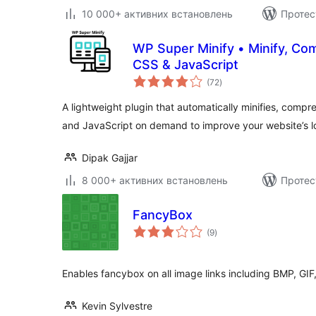
10 000+ активних встановлень
Протес
WP Super Minify • Minify, C
CSS & JavaScript
загальний
(72
)
рейтинг
A lightweight plugin that automatically minifies, com
and JavaScript on demand to improve your website’s 
Dipak Gajjar
8 000+ активних встановлень
Протес
FancyBox
загальний
(9
)
рейтинг
Enables fancybox on all image links including BMP, GIF
Kevin Sylvestre