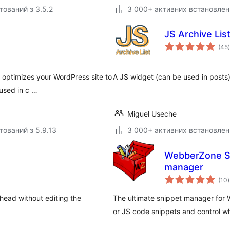
тований з 3.5.2
3 000+ активних встановлен
JS Archive Lis
(45
)
 optimizes your WordPress site to
A JS widget (can be used in posts) 
used in c …
Miguel Useche
тований з 5.9.13
3 000+ активних встановлен
WebberZone Sn
manager
(10
)
ead without editing the
The ultimate snippet manager fo
or JS code snippets and control w