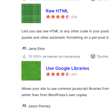
Raw HTML
загальний
(33
)
рейтинг
Lets you use raw HTML or any other code in your posts
quotes and other automatic formatting on a per-post b
Janis Elsts
10 000+ активних встановлень
Протес
Use Google Libraries
загальний
(47
)
рейтинг
Allows your site to use common javascript libraries fr
rather than from WordPress's own copies.
Jason Penney