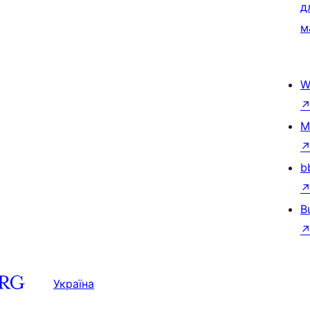
д
м
W
M
b
B
Україна