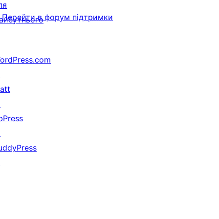
ля
Перейти в форум підтримки
айбутнього
ordPress.com
↗
att
↗
bPress
↗
uddyPress
↗