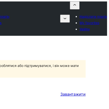
плагін
Надіслати плагін
s
My favorites
Увійти
роблятися або підтримуватися, і він може мати
Завантажити