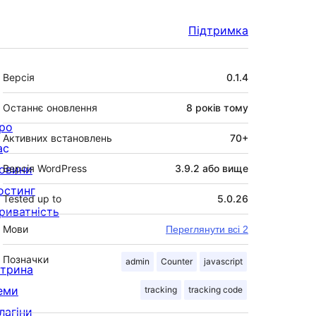
Підтримка
Мета
Версія
0.1.4
Останнє оновлення
8 років
тому
ро
Активних встановлень
70+
ас
овини
Версія WordPress
3.9.2 або вище
остинг
Tested up to
5.0.26
риватність
Мови
Переглянути всі 2
Позначки
admin
Counter
javascript
ітрина
еми
tracking
tracking code
лагіни