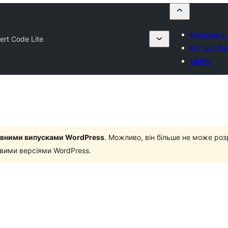
Надіслати 
sert Code Lite
My favorite
Увійти
новними випусками WordPress
. Можливо, він більше не може роз
овими версіями WordPress.