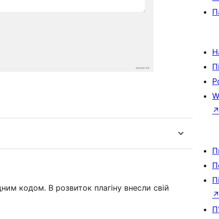
П
Н
П
Р
W
П
П
П
ідним кодом. В розвиток плагіну внесли свій
П