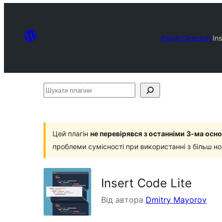
Plugin Directory
In
Шукати
плагіни
Цей плагін
не перевірявся з останніми 3-ма ос
проблеми сумісності при використанні з більш н
Insert Code Lite
Від автора
Dmitry Mayorov