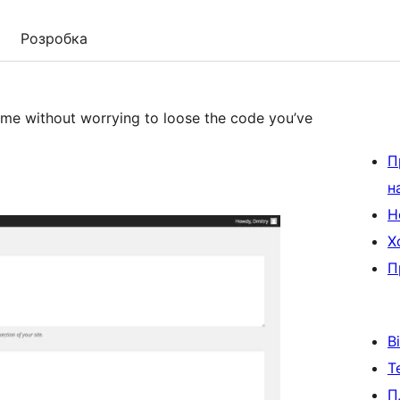
Розробка
eme without worrying to loose the code you’ve
П
н
Н
Х
П
В
Т
П