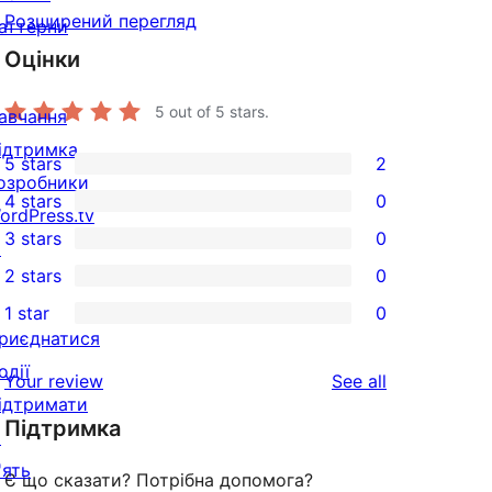
Розширений перегляд
аттерни
Оцінки
5
out of 5 stars.
авчання
ідтримка
5 stars
2
2
озробники
4 stars
0
5-
ordPress.tv
0
3 stars
0
star
↗
4-
0
2 stars
0
reviews
star
3-
0
1 star
0
reviews
star
2-
0
риєднатися
reviews
star
1-
одії
reviews
Your review
See all
reviews
star
ідтримати
Підтримка
reviews
↗
'ять
Є що сказати? Потрібна допомога?