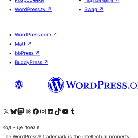
Розробники
Підтримати
↗
WordPress.tv
↗
Swag
↗
WordPress.com
↗
Matt
↗
bbPress
↗
BuddyPress
↗
Visit our X (formerly Twitter) account
Visit our Bluesky account
Завітайте до нашої стрічки в Mastodon
Visit our Threads account
Завітайте на нашу сторінку в Facebook
Visit our Instagram account
Visit our LinkedIn account
Visit our TikTok account
Visit our YouTube channel
Visit our Tumblr account
Код – це поезія.
The WordPress® trademark is the intellectual property