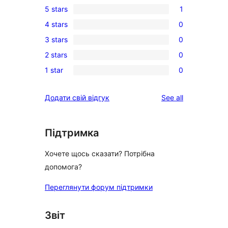
5 stars
1
1
4 stars
0
5-
0
3 stars
0
star
4-
0
review
2 stars
0
star
3-
0
reviews
1 star
0
star
2-
0
reviews
star
1-
reviews
Додати свій відгук
See all
reviews
star
reviews
Підтримка
Хочете щось сказати? Потрібна
допомога?
Переглянути форум підтримки
Звіт