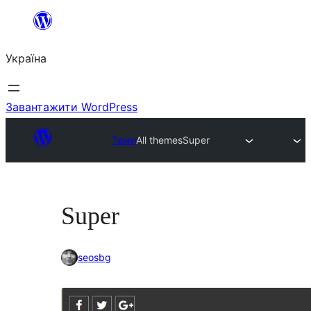
Перейти
до
Україна
вмісту
Завантажити WordPress
Теми
All themes
Super
Super
seosbg