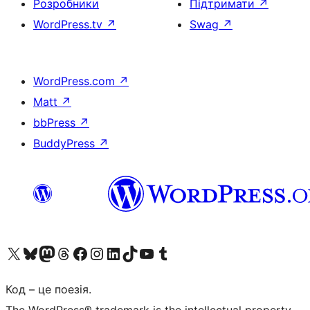
Розробники
Підтримати
↗
WordPress.tv
↗
Swag
↗
WordPress.com
↗
Matt
↗
bbPress
↗
BuddyPress
↗
Visit our X (formerly Twitter) account
Visit our Bluesky account
Завітайте до нашої стрічки в Mastodon
Visit our Threads account
Завітайте на нашу сторінку в Facebook
Visit our Instagram account
Visit our LinkedIn account
Visit our TikTok account
Visit our YouTube channel
Visit our Tumblr account
Код – це поезія.