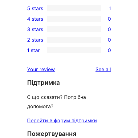
5 stars
1
1
4 stars
0
5-
0
3 stars
0
star
4-
0
2 stars
0
review
star
3-
0
1 star
0
reviews
star
2-
0
reviews
star
1-
reviews
Your review
See all
reviews
star
Підтримка
reviews
Є що сказати? Потрібна
допомога?
Перейти в форум підтримки
Пожертвування