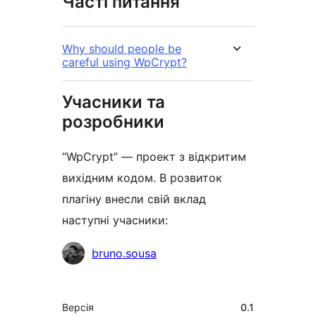
Часті питання
Why should people be
careful using WpCrypt?
Учасники та
розробники
“WpCrypt” — проект з відкритим
вихідним кодом. В розвиток
плагіну внесли свій вклад
наступні учасники:
Учасники
bruno.sousa
Мета
Версія
0.1