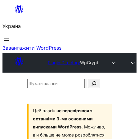
Перейти
до
Україна
вмісту
Завантажити WordPress
Plugin Directory
WpCrypt
Шукати
плагіни
Цей плагін
не перевірявся з
останніми 3-ма основними
випусками WordPress
. Можливо,
він більше не може розроблятися