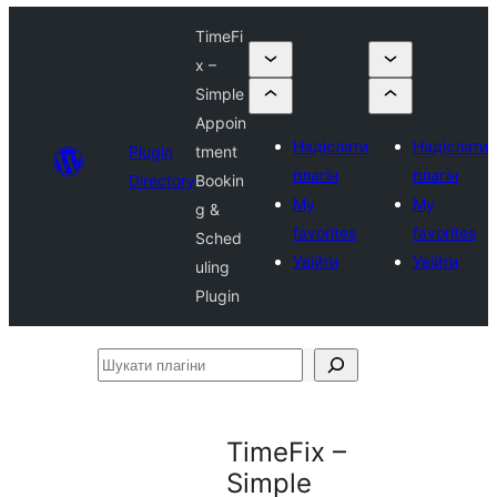
TimeFi
x –
Simple
Appoin
Надіслати
Надіслати
Plugin
tment
плагін
плагін
Directory
Bookin
My
My
g &
favorites
favorites
Sched
Увійти
Увійти
uling
Plugin
Шукати
плагіни
TimeFix –
Simple