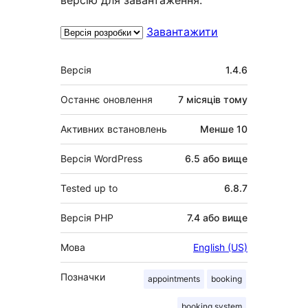
Завантажити
Мета
Версія
1.4.6
Останнє оновлення
7 місяців
тому
Активних встановлень
Менше 10
Версія WordPress
6.5 або вище
Tested up to
6.8.7
Версія PHP
7.4 або вище
Мова
English (US)
Позначки
appointments
booking
booking system