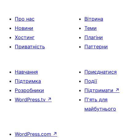
Про нас
Вітрина
Новини
Теми
Хостинг
Плагіни
Приватність
Паттерни
Навчання
Приєднатися
Підтримка
Події
Розробники
Підтримати
↗
WordPress.tv
↗
П'ять для
майбутнього
WordPress.com
↗