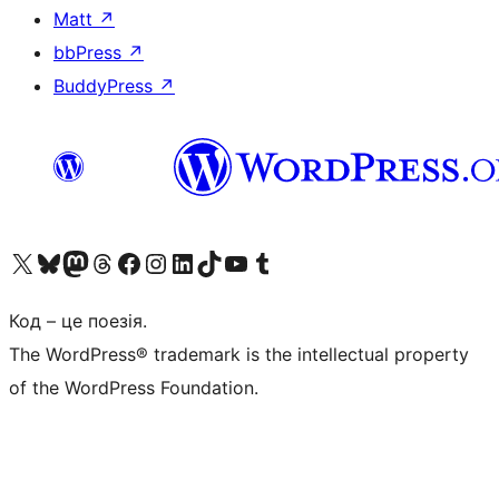
Matt
↗
bbPress
↗
BuddyPress
↗
Visit our X (formerly Twitter) account
Visit our Bluesky account
Завітайте до нашої стрічки в Mastodon
Visit our Threads account
Завітайте на нашу сторінку в Facebook
Visit our Instagram account
Visit our LinkedIn account
Visit our TikTok account
Visit our YouTube channel
Visit our Tumblr account
Код – це поезія.
The WordPress® trademark is the intellectual property
of the WordPress Foundation.