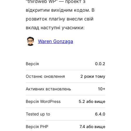
“thirdweb WP” — проект з
відкритим вихідним кодом. В
розвиток плагіну внесли свій
вклад наступні учасники:
Учасники
Waren Gonzaga
Мета
Версія
0.0.2
Останнє оновлення
2 роки
тому
Активних встановлень
10+
Версія WordPress
5.2 або вище
Tested up to
6.4.0
Версія PHP
7.4 або вище