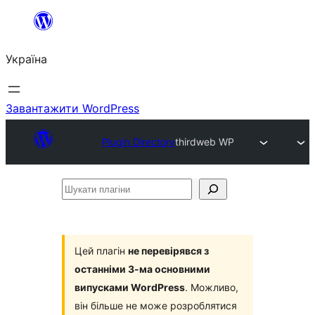
Перейти
до
Україна
вмісту
Завантажити WordPress
Plugin Directory
thirdweb WP
Шукати
плагіни
Цей плагін
не перевірявся з
останніми 3-ма основними
випусками WordPress
. Можливо,
він більше не може розроблятися