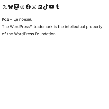
Visit our X (formerly Twitter) account
Visit our Bluesky account
Завітайте до нашої стрічки в Mastodon
Visit our Threads account
Завітайте на нашу сторінку в Facebook
Visit our Instagram account
Visit our LinkedIn account
Visit our TikTok account
Visit our YouTube channel
Visit our Tumblr account
Код – це поезія.
The WordPress® trademark is the intellectual property
of the WordPress Foundation.