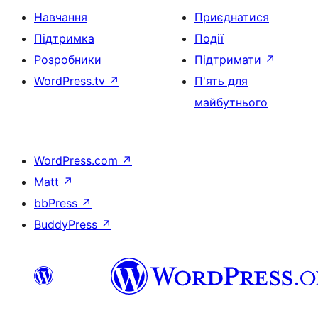
Навчання
Приєднатися
Підтримка
Події
Розробники
Підтримати
↗
WordPress.tv
↗
П'ять для
майбутнього
WordPress.com
↗
Matt
↗
bbPress
↗
BuddyPress
↗