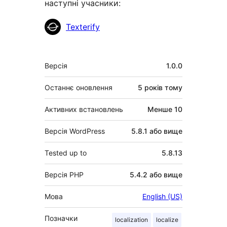
наступні учасники:
Учасники
Texterify
Мета
Версія
1.0.0
Останнє оновлення
5 років
тому
Активних встановлень
Менше 10
Версія WordPress
5.8.1 або вище
Tested up to
5.8.13
Версія PHP
5.4.2 або вище
Мова
English (US)
Позначки
localization
localize