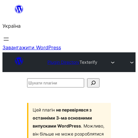
Перейти
до
Україна
вмісту
Завантажити WordPress
Plugin Directory
Texterify
Шукати
плагіни
Цей плагін
не перевірявся з
останніми 3-ма основними
випусками WordPress
. Можливо,
він більше не може розроблятися