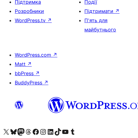
Підтримка
Події
Розробники
Підтримати
↗
WordPress.tv
↗
П'ять для
майбутнього
WordPress.com
↗
Matt
↗
bbPress
↗
BuddyPress
↗
Visit our X (formerly Twitter) account
Visit our Bluesky account
Завітайте до нашої стрічки в Mastodon
Visit our Threads account
Завітайте на нашу сторінку в Facebook
Visit our Instagram account
Visit our LinkedIn account
Visit our TikTok account
Visit our YouTube channel
Visit our Tumblr account