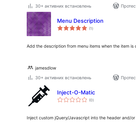
30+ активних встановлень
Протес
Menu Description
загальний
(1
)
рейтинг
Add the description from menu items when the item is 
jamesdlow
30+ активних встановлень
Протес
Inject-O-Matic
загальний
(0
)
рейтинг
Inject custom jQuery/Javascript into the header and/or 