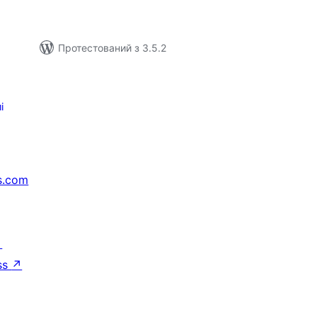
Протестований з 3.5.2
і
s.com
↗
ss
↗