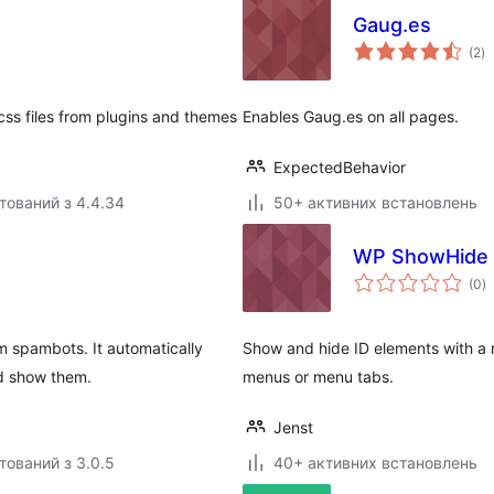
Gaug.es
з
(2
)
р
ss files from plugins and themes
Enables Gaug.es on all pages.
ExpectedBehavior
тований з 4.4.34
50+ активних встановлень
WP ShowHide 
з
(0
)
р
m spambots. It automatically
Show and hide ID elements with a 
d show them.
menus or menu tabs.
Jenst
тований з 3.0.5
40+ активних встановлень