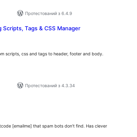
Протестований з 6.4.9
g Scripts, Tags & CSS Manager
гальний
йтинг
om scripts, css and tags to header, footer and body.
Протестований з 4.3.34
агальний
ейтинг
rtcode [emailme] that spam bots don't find. Has clever