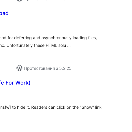
oad
агальний
ейтинг
d for deferring and asynchronously loading files,
ync. Unfortunately these HTML solu …
Протестований з 5.2.25
e For Work)
агальний
ейтинг
sfw] to hide it. Readers can click on the "Show" link