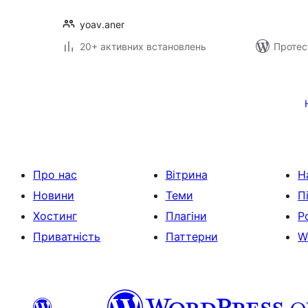
yoav.aner
20+ активних встановлень
Протес
Пагінація
записів
Про нас
Вітрина
Н
Новини
Теми
П
Хостинг
Плагіни
Р
Приватність
Паттерни
W