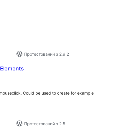
агальний
ейтинг
Протестований з 2.9.2
Elements
агальний
ейтинг
mouseclick. Could be used to create for example
Протестований з 2.5