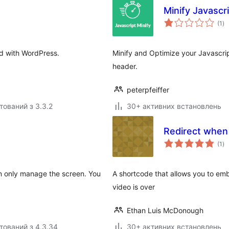
Minify Javascr
за
(1
)
ре
ed with WordPress.
Minify and Optimize your Javascript
header.
peterpfeiffer
тований з 3.3.2
30+ активних встановлень
Redirect when
за
(1
)
ре
can only manage the screen. You
A shortcode that allows you to e
video is over
Ethan Luis McDonough
тований з 4.3.34
30+ активних встановлень