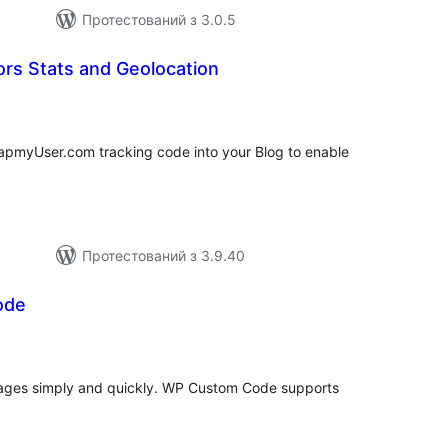
Протестований з 3.0.5
ors Stats and Geolocation
гальний
йтинг
 MapmyUser.com tracking code into your Blog to enable
Протестований з 3.9.40
ode
агальний
ейтинг
ages simply and quickly. WP Custom Code supports