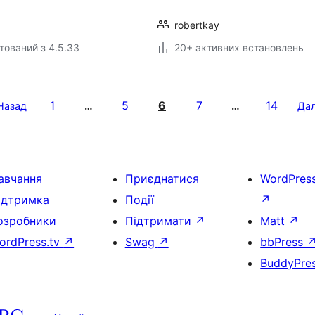
robertkay
тований з 4.5.33
20+ активних встановлень
1
5
6
7
14
Назад
…
…
Дал
авчання
Приєднатися
WordPres
ідтримка
Події
↗
озробники
Підтримати
↗
Matt
↗
ordPress.tv
↗
Swag
↗
bbPress
BuddyPre