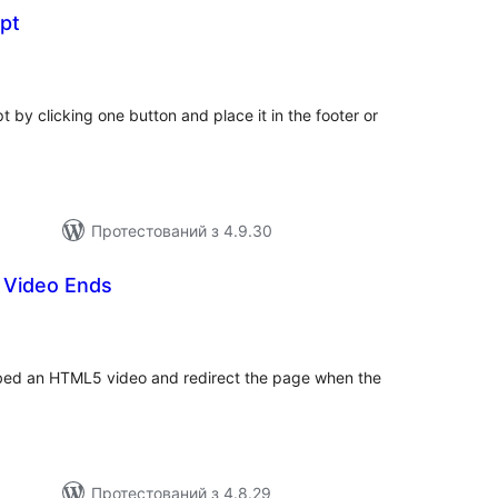
ipt
гальний
йтинг
 by clicking one button and place it in the footer or
Протестований з 4.9.30
 Video Ends
гальний
йтинг
mbed an HTML5 video and redirect the page when the
Протестований з 4.8.29