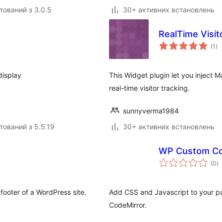
тований з 3.0.5
30+ активних встановлень
RealTime Visit
за
(1
)
ре
display
This Widget plugin let you inject
real-time visitor tracking.
sunnyverma1984
тований з 5.5.19
30+ активних встановлень
WP Custom C
з
(0
)
р
footer of a WordPress site.
Add CSS and Javascript to your p
CodeMirror.