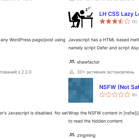
LH CSS Lazy L
з
(3
)
р
ct any WordPress page/post using
Javascript has a HTML based metho
namely script Defer and script As
shawfactor
тований з 2.2.0
30+ активних встановлень
NSFW (Not Saf
з
(0
)
р
er's Javascript is disabled. No set
Wrap the NSFW content in [nsfw][/n
to read the hidden content.
zingming