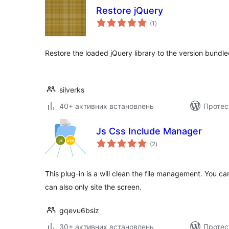
Restore jQuery
загальний
(1
)
рейтинг
Restore the loaded jQuery library to the version bundl
silverks
40+ активних встановлень
Протес
Js Css Include Manager
загальний
(2
)
рейтинг
This plug-in is a will clean the file management. You 
can also only site the screen.
gqevu6bsiz
30+ активних встановлень
Протес