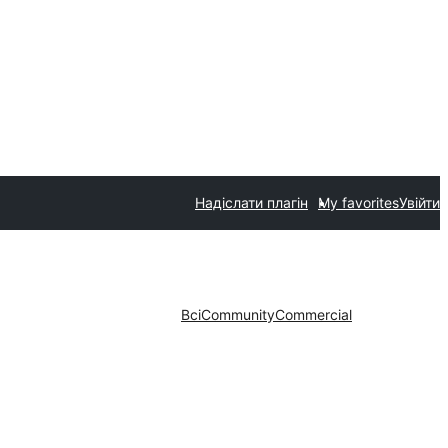
Надіслати плагін
My favorites
Увійти
Всі
Community
Commercial