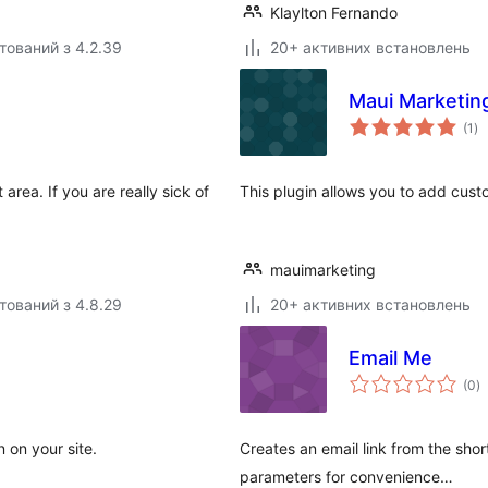
Klaylton Fernando
тований з 4.2.39
20+ активних встановлень
Maui Marketin
за
(1
)
ре
 area. If you are really sick of
This plugin allows you to add cust
mauimarketing
тований з 4.8.29
20+ активних встановлень
Email Me
з
(0
)
р
n on your site.
Creates an email link from the sho
parameters for convenience…