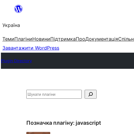
Перейти
до
Україна
вмісту
Теми
Плагіни
Новини
Підтримка
Про
Документація
Спільн
Завантажити WordPress
Plugin Directory
Пошук
Позначка плагіну:
javascript