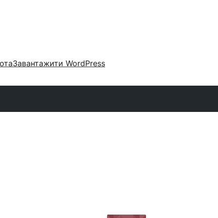
ота
Завантажити WordPress