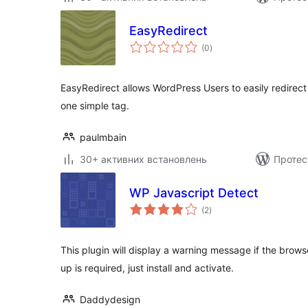
EasyRedirect
загальний
(0
)
рейтинг
EasyRedirect allows WordPress Users to easily redire
one simple tag.
paulmbain
30+ активних встановлень
Протес
WP Javascript Detect
загальний
(2
)
рейтинг
This plugin will display a warning message if the brows
up is required, just install and activate.
Daddydesign