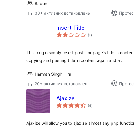
Baden
30+ активних встановлень
Протес
Insert Title
загальний
(1
)
рейтинг
This plugin simply Insert post's or page's title in content
copying and pasting title in content again and a …
Harman Singh Hira
20+ активних встановлень
Протес
Ajaxize
загальний
(4
)
рейтинг
Ajaxize will allow you to ajaxize almost any php functio