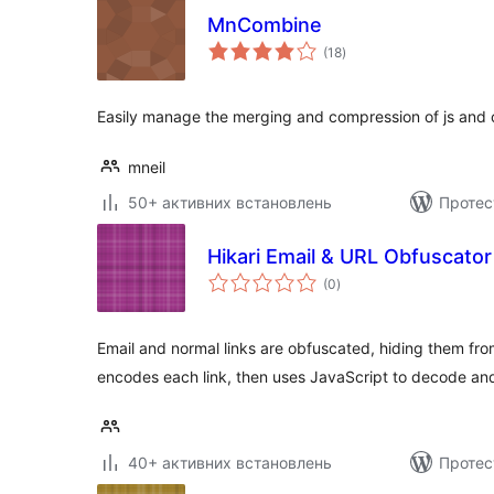
MnCombine
загальний
(18
)
рейтинг
Easily manage the merging and compression of js and c
mneil
50+ активних встановлень
Протес
Hikari Email & URL Obfuscator
загальний
(0
)
рейтинг
Email and normal links are obfuscated, hiding them fro
encodes each link, then uses JavaScript to decode an
40+ активних встановлень
Протес