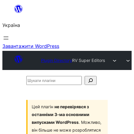
Перейти
до
Україна
вмісту
Завантажити WordPress
Plugin Directory
RV Super Editors
Шукати
плагіни
Цей плагін
не перевірявся з
останніми 3-ма основними
випусками WordPress
. Можливо,
він більше не може розроблятися