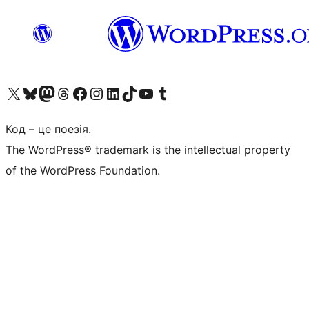
Visit our X (formerly Twitter) account
Visit our Bluesky account
Завітайте до нашої стрічки в Mastodon
Visit our Threads account
Завітайте на нашу сторінку в Facebook
Visit our Instagram account
Visit our LinkedIn account
Visit our TikTok account
Visit our YouTube channel
Visit our Tumblr account
Код – це поезія.
The WordPress® trademark is the intellectual property
of the WordPress Foundation.