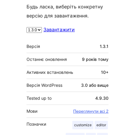
Будь ласка, виберіть конкретну
версію для завантаження.
Завантажити
Мета
Версія
1.3.1
Останнє оновлення
9 років
тому
Активних встановлень
10+
Версія WordPress
3.0 або вище
Tested up to
4.9.30
Мови
Переглянути всі 2
Позначки
customize
editor