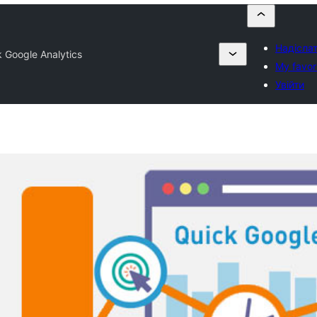
Надіслат
 Google Analytics
My favor
Увійти