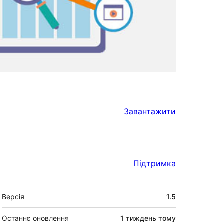
Завантажити
Підтримка
Мета
Версія
1.5
Останнє оновлення
1 тиждень
тому