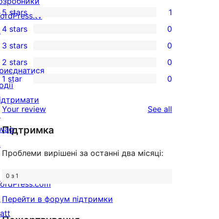
озробники
5 stars
1
ordPress.tv
1
4 stars
0
↗
5-
0
3 stars
0
star
4-
0
2 stars
0
review
star
3-
0
риєднатися
1 star
0
reviews
star
2-
одії
0
reviews
star
ідтримати
1-
reviews
Your review
See all
reviews
↗
star
wag
Підтримка
reviews
↗
Проблеми вирішені за останні два місяці:
0 з 1
ordPress.com
↗
Перейти в форум підтримки
att