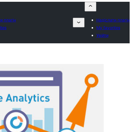
и плагін
Надіслати плагін
ites
My favorites
Увійти