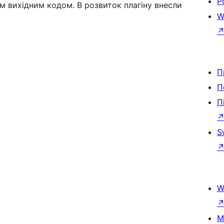
Р
им вихідним кодом. В розвиток плагіну внесли
W
П
П
П
S
W
M