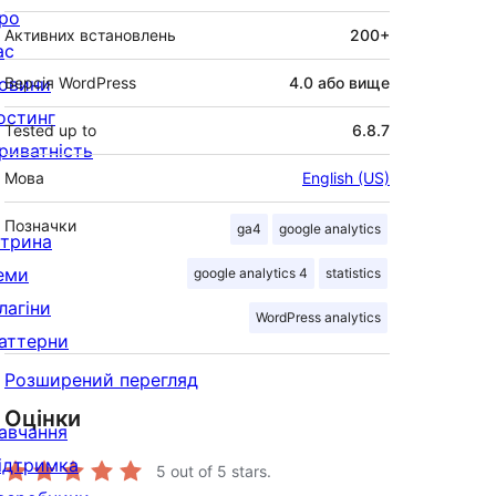
ро
Активних встановлень
200+
ас
овини
Версія WordPress
4.0 або вище
остинг
Tested up to
6.8.7
риватність
Мова
English (US)
Позначки
ga4
google analytics
ітрина
еми
google analytics 4
statistics
лагіни
WordPress analytics
аттерни
Розширений перегляд
Оцінки
авчання
ідтримка
5
out of 5 stars.