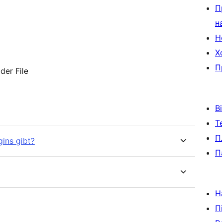
П
н
Н
Х
П
der File
В
Т
П
gins gibt?
П
Н
П