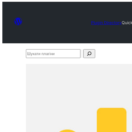
Plugin Directory
Quick
Шукати
плагіни