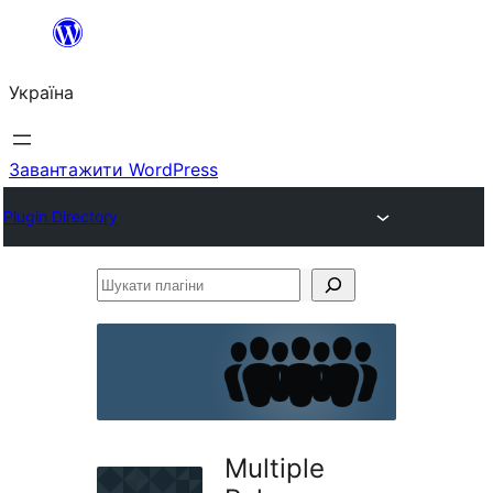
Перейти
до
Україна
вмісту
Завантажити WordPress
Plugin Directory
Шукати
плагіни
Multiple