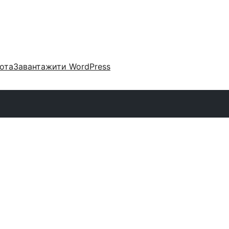
ота
Завантажити WordPress