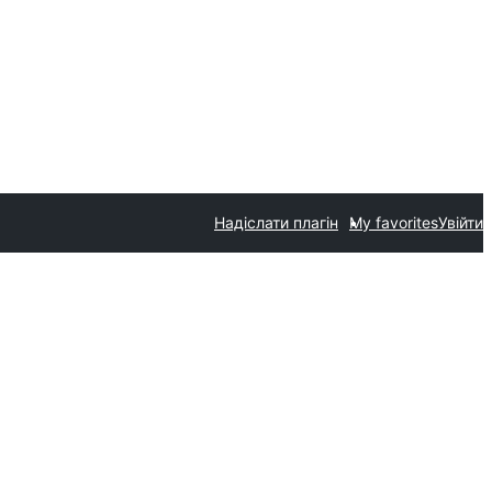
Надіслати плагін
My favorites
Увійти