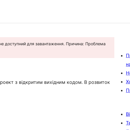
ше не доступний для завантаження. Причина: Проблема
П
н
Н
Х
— проект з відкритим вихідним кодом. В розвиток
П
В
Т