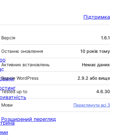
Підтримка
Мета
Версія
1.6.1
Останнє оновлення
10 років
тому
ро
Активних встановлень
Немає даних
ас
овини
Версія WordPress
2.9.2 або вище
остинг
Tested up to
4.6.30
риватність
Мови
Переглянути всі 3
Розширений перегляд
ітрина
еми