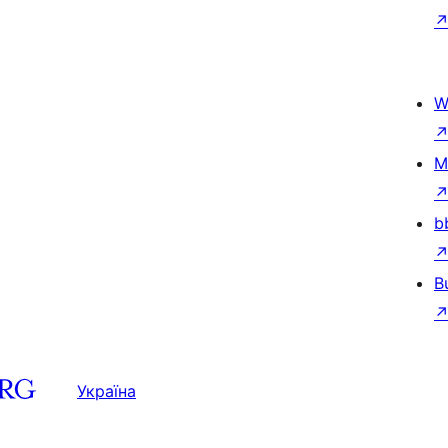
W
M
b
B
Україна