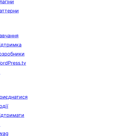
лагіни
аттерни
авчання
ідтримка
озробники
ordPress.tv
↗
риєднатися
одії
ідтримати
↗
wag