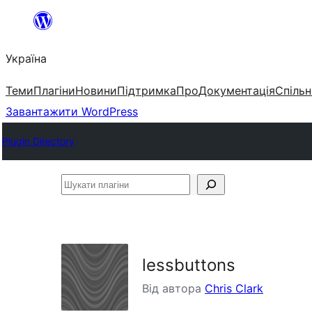
Перейти
до
Україна
вмісту
Теми
Плагіни
Новини
Підтримка
Про
Документація
Спільн
Завантажити WordPress
Plugin Directory
Шукати
плагіни
lessbuttons
Від автора
Chris Clark