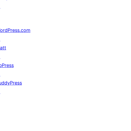
↗
ordPress.com
↗
att
↗
bPress
↗
uddyPress
↗