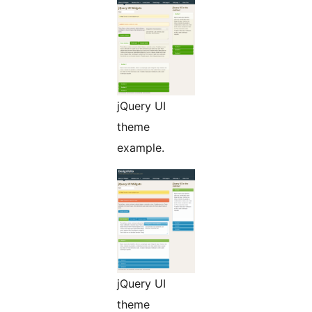
jQuery UI
theme
example.
jQuery UI
theme