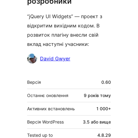
розробники
“jQuery UI Widgets” — проект з
відкритим вихідним кодом. В
розвиток плагіну внесли свій
вклад наступні учасники:
Учасники
David Gwyer
Мета
Версія
0.60
Останнє оновлення
9 років
тому
Активних встановлень
1 000+
Версія WordPress
3.5 або вище
Tested up to
4.8.29