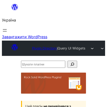
Перейти
до
Україна
вмісту
Завантажити WordPress
Plugin Directory
jQuery UI Widgets
Шукати
плагіни
Цей плагін
не перевірявся з