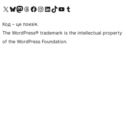
Visit our X (formerly Twitter) account
Visit our Bluesky account
Завітайте до нашої стрічки в Mastodon
Visit our Threads account
Завітайте на нашу сторінку в Facebook
Visit our Instagram account
Visit our LinkedIn account
Visit our TikTok account
Visit our YouTube channel
Visit our Tumblr account
Код – це поезія.
The WordPress® trademark is the intellectual property
of the WordPress Foundation.