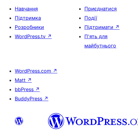
Навчання
Приєднатися
Підтримка
Події
Розробники
Підтримати
↗
WordPress.tv
↗
П'ять для
майбутнього
WordPress.com
↗
Matt
↗
bbPress
↗
BuddyPress
↗