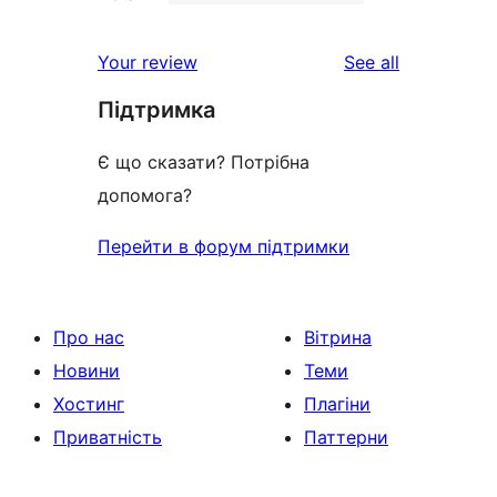
2-
1
review
star
1-
reviews
Your review
See all
reviews
star
Підтримка
review
Є що сказати? Потрібна
допомога?
Перейти в форум підтримки
Про нас
Вітрина
Новини
Теми
Хостинг
Плагіни
Приватність
Паттерни