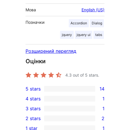
Мова
English (US)
Позначки
Accordion
Dialog
jquery
jquery ui
tabs
Розширений перегляд
Оцінки
4.3
out of 5 stars.
5 stars
14
14
4 stars
1
5-
1
3 stars
1
star
4-
1
2 stars
2
reviews
star
3-
2
1 star
1
review
star