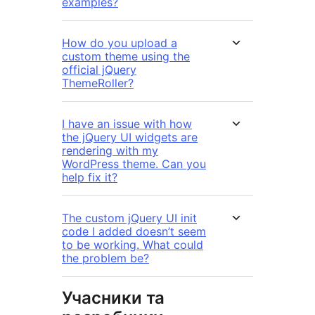
examples?
How do you upload a
custom theme using the
official jQuery
ThemeRoller?
I have an issue with how
the jQuery UI widgets are
rendering with my
WordPress theme. Can you
help fix it?
The custom jQuery UI init
code I added doesn’t seem
to be working. What could
the problem be?
Учасники та