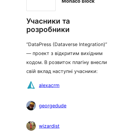
Monaco Block
Учасники та
розробники
“DataPress (Dataverse Integration)”
— проект з відкритим вихідним
кодом. В розвиток плагіну внесли
свій вклад наступні учасники:
Учасники
alexacrm
georgedude
wizardist