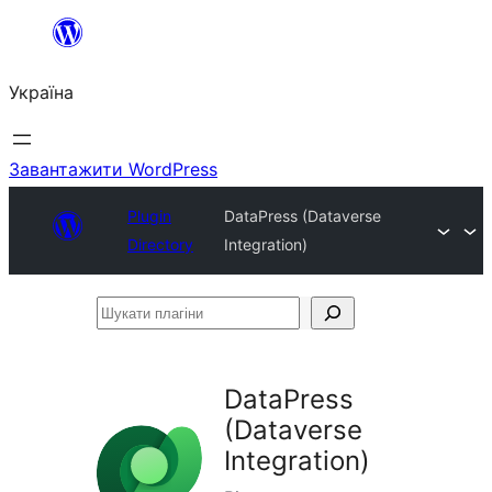
Перейти
до
Україна
вмісту
Завантажити WordPress
Plugin
DataPress (Dataverse
Directory
Integration)
Шукати
плагіни
DataPress
(Dataverse
Integration)