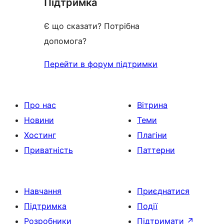
Підтримка
reviews
Є що сказати? Потрібна
допомога?
Перейти в форум підтримки
Про нас
Вітрина
Новини
Теми
Хостинг
Плагіни
Приватність
Паттерни
Навчання
Приєднатися
Підтримка
Події
Розробники
Підтримати
↗