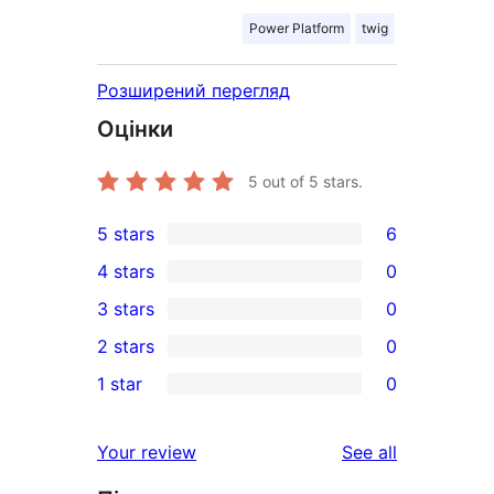
Power Platform
twig
Розширений перегляд
Оцінки
5
out of 5 stars.
5 stars
6
6
4 stars
0
5-
0
3 stars
0
star
4-
0
2 stars
0
reviews
star
3-
0
1 star
0
reviews
star
2-
0
reviews
star
1-
reviews
Your review
See all
reviews
star