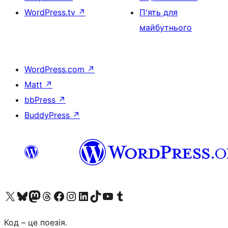
WordPress.tv
↗
П'ять для
майбутнього
WordPress.com
↗
Matt
↗
bbPress
↗
BuddyPress
↗
Visit our X (formerly Twitter) account
Visit our Bluesky account
Завітайте до нашої стрічки в Mastodon
Visit our Threads account
Завітайте на нашу сторінку в Facebook
Visit our Instagram account
Visit our LinkedIn account
Visit our TikTok account
Visit our YouTube channel
Visit our Tumblr account
Код – це поезія.