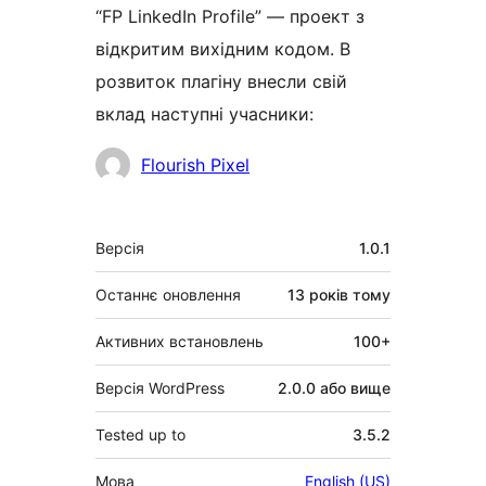
“FP LinkedIn Profile” — проект з
відкритим вихідним кодом. В
розвиток плагіну внесли свій
вклад наступні учасники:
Учасники
Flourish Pixel
Мета
Версія
1.0.1
Останнє оновлення
13 років
тому
Активних встановлень
100+
Версія WordPress
2.0.0 або вище
Tested up to
3.5.2
Мова
English (US)