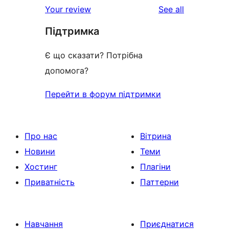
reviews
Your review
See all
reviews
star
Підтримка
reviews
Є що сказати? Потрібна
допомога?
Перейти в форум підтримки
Про нас
Вітрина
Новини
Теми
Хостинг
Плагіни
Приватність
Паттерни
Навчання
Приєднатися