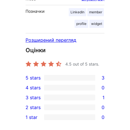
Позначки
LinkedIn
member
profile
widget
Розширений перегляд
Оцінки
4.5
out of 5 stars.
5 stars
3
3
4 stars
0
5-
0
3 stars
1
star
4-
1
2 stars
0
reviews
star
3-
0
1 star
0
reviews
star
2-
0
review
star
1-