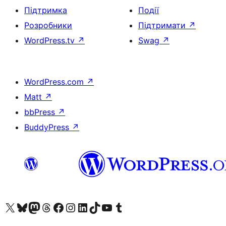
Підтримка
Події
Розробники
Підтримати
↗
WordPress.tv
↗
Swag
↗
WordPress.com
↗
Matt
↗
bbPress
↗
BuddyPress
↗
Visit our X (formerly Twitter) account
Visit our Bluesky account
Завітайте до нашої стрічки в Mastodon
Visit our Threads account
Завітайте на нашу сторінку в Facebook
Visit our Instagram account
Visit our LinkedIn account
Visit our TikTok account
Visit our YouTube channel
Visit our Tumblr account