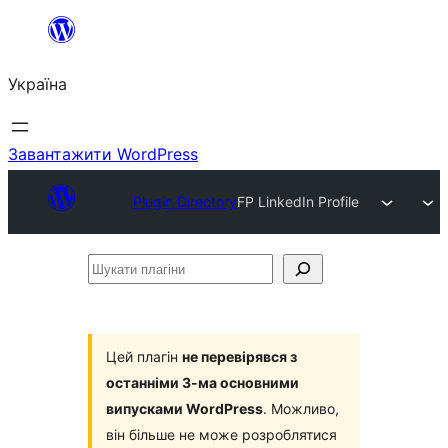
Перейти
до
Україна
вмісту
Завантажити WordPress
Plugin Directory
FP LinkedIn Profile
Шукати
плагіни
Цей плагін
не перевірявся з
останніми 3-ма основними
випусками WordPress
. Можливо,
він більше не може розроблятися