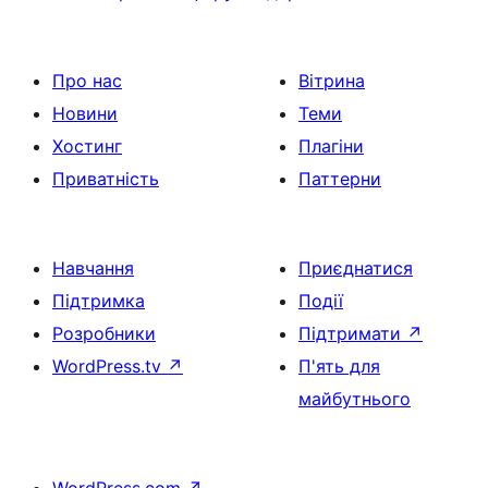
Про нас
Вітрина
Новини
Теми
Хостинг
Плагіни
Приватність
Паттерни
Навчання
Приєднатися
Підтримка
Події
Розробники
Підтримати
↗
WordPress.tv
↗
П'ять для
майбутнього