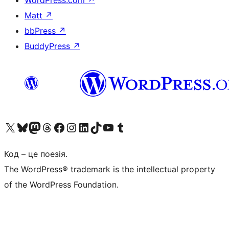
WordPress.com
↗
Matt
↗
bbPress
↗
BuddyPress
↗
Visit our X (formerly Twitter) account
Visit our Bluesky account
Завітайте до нашої стрічки в Mastodon
Visit our Threads account
Завітайте на нашу сторінку в Facebook
Visit our Instagram account
Visit our LinkedIn account
Visit our TikTok account
Visit our YouTube channel
Visit our Tumblr account
Код – це поезія.
The WordPress® trademark is the intellectual property
of the WordPress Foundation.