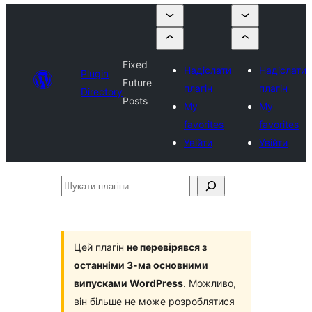
Fixed
Надіслати
Надіслати
Plugin
Future
плагін
плагін
Directory
Posts
My
My
favorites
favorites
Увійти
Увійти
Шукати
плагіни
Цей плагін
не перевірявся з
останніми 3-ма основними
випусками WordPress
. Можливо,
він більше не може розроблятися