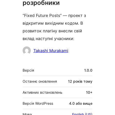
розробники
“Fixed Future Posts” — проект з
відкритим вихідним кодом. В
розвиток плагіну внесли свій
вклад наступні учасники:
Учасники
Takashi Murakami
Мета
Версія
1.0.0
Останнє оновлення
12 років
тому
Активних встановлень
10+
Версія WordPress
4.0 або вище
Мова
English (US)