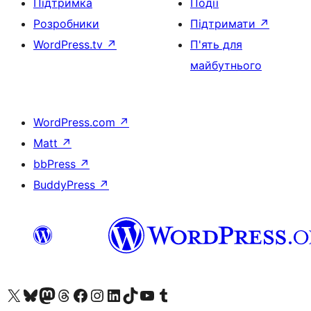
Підтримка
Події
Розробники
Підтримати
↗
WordPress.tv
↗
П'ять для
майбутнього
WordPress.com
↗
Matt
↗
bbPress
↗
BuddyPress
↗
Visit our X (formerly Twitter) account
Visit our Bluesky account
Завітайте до нашої стрічки в Mastodon
Visit our Threads account
Завітайте на нашу сторінку в Facebook
Visit our Instagram account
Visit our LinkedIn account
Visit our TikTok account
Visit our YouTube channel
Visit our Tumblr account