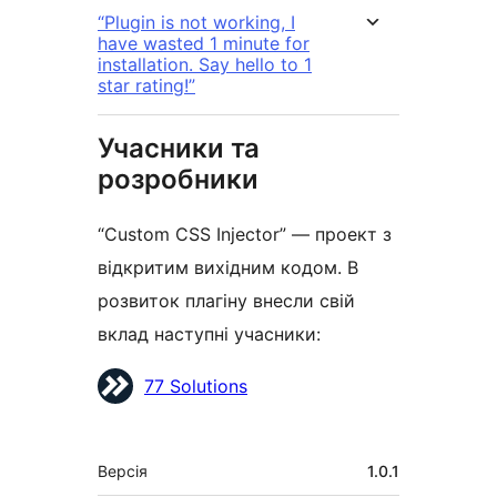
“Plugin is not working, I
have wasted 1 minute for
installation. Say hello to 1
star rating!”
Учасники та
розробники
“Custom CSS Injector” — проект з
відкритим вихідним кодом. В
розвиток плагіну внесли свій
вклад наступні учасники:
Учасники
77 Solutions
Мета
Версія
1.0.1