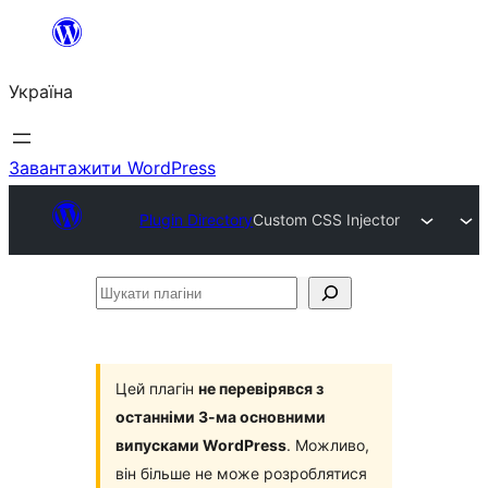
Перейти
до
Україна
вмісту
Завантажити WordPress
Plugin Directory
Custom CSS Injector
Шукати
плагіни
Цей плагін
не перевірявся з
останніми 3-ма основними
випусками WordPress
. Можливо,
він більше не може розроблятися