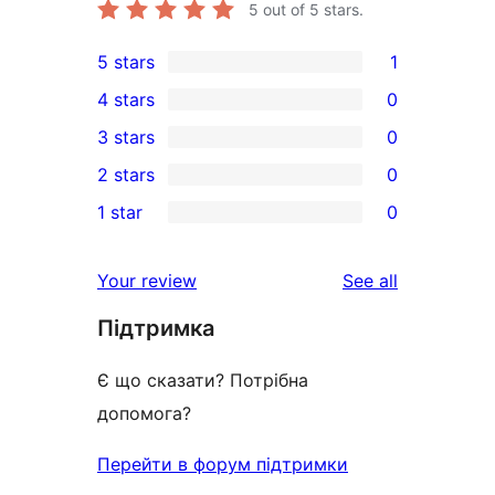
5
out of 5 stars.
5 stars
1
1
4 stars
0
5-
0
3 stars
0
star
4-
0
2 stars
0
review
star
3-
0
1 star
0
reviews
star
2-
0
reviews
star
1-
reviews
Your review
See all
reviews
star
Підтримка
reviews
Є що сказати? Потрібна
допомога?
Перейти в форум підтримки