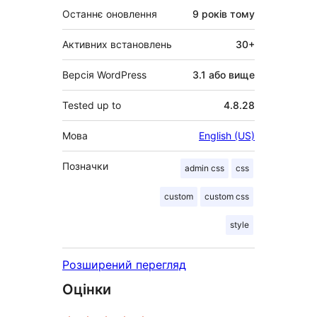
Останнє оновлення
9 років
тому
Активних встановлень
30+
Версія WordPress
3.1 або вище
Tested up to
4.8.28
Мова
English (US)
Позначки
admin css
css
custom
custom css
style
Розширений перегляд
Оцінки