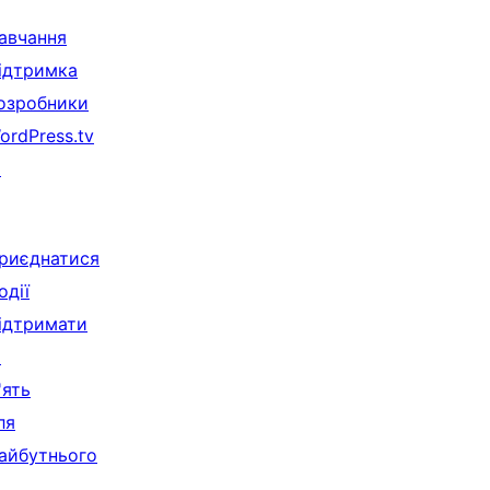
авчання
ідтримка
озробники
ordPress.tv
↗
риєднатися
одії
ідтримати
↗
'ять
ля
айбутнього