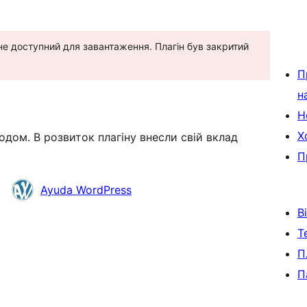
 не доступний для завантаження. Плагін був закритий
П
н
Н
Х
одом. В розвиток плагіну внесли свій вклад
П
Ayuda WordPress
В
Т
П
П