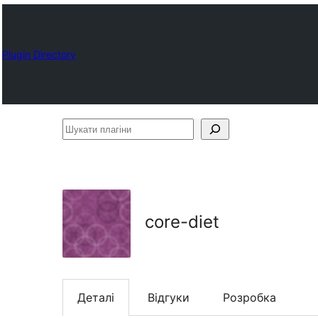
Plugin Directory
Шукати
плагіни
core-diet
Деталі
Відгуки
Розробка