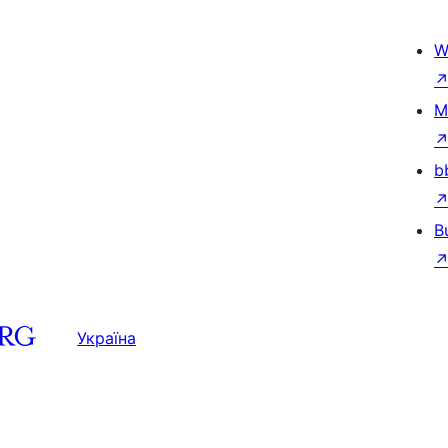
W
M
b
B
Україна