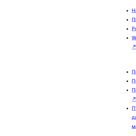
Н
П
Р
W
П
П
П
П
д
м