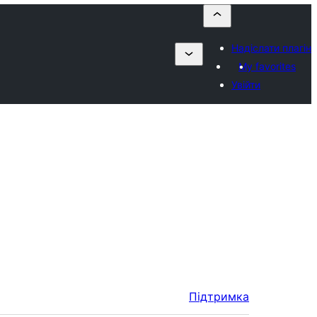
Надіслати плагін
My favorites
Увійти
Підтримка