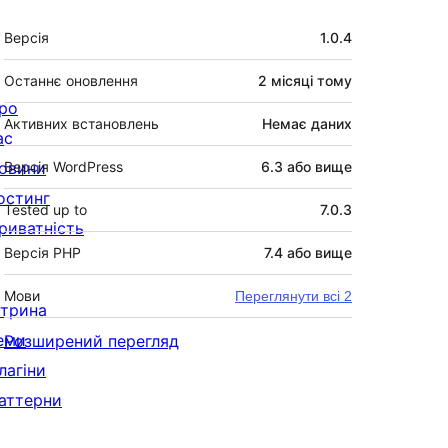
Мета
Версія
1.0.4
Останнє оновлення
2 місяці
тому
ро
Активних встановлень
Немає даних
ас
овини
Версія WordPress
6.3 або вище
остинг
Tested up to
7.0.3
риватність
Версія PHP
7.4 або вище
Мови
Переглянути всі 2
ітрина
еми
Розширений перегляд
лагіни
аттерни