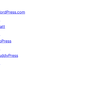
ordPress.com
↗
att
↗
bPress
↗
uddyPress
↗