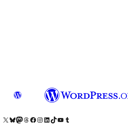
Visit our X (formerly Twitter) account
Visit our Bluesky account
Завітайте до нашої стрічки в Mastodon
Visit our Threads account
Завітайте на нашу сторінку в Facebook
Visit our Instagram account
Visit our LinkedIn account
Visit our TikTok account
Visit our YouTube channel
Visit our Tumblr account