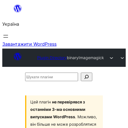
Перейти
до
Україна
вмісту
Завантажити WordPress
Plugin Directory
binaryImagemagick
Шукати
плагіни
Цей плагін
не перевірявся з
останніми 3-ма основними
випусками WordPress
. Можливо,
він більше не може розроблятися