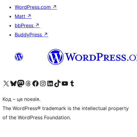
WordPress.com
↗
Matt
↗
bbPress
↗
BuddyPress
↗
Visit our X (formerly Twitter) account
Visit our Bluesky account
Завітайте до нашої стрічки в Mastodon
Visit our Threads account
Завітайте на нашу сторінку в Facebook
Visit our Instagram account
Visit our LinkedIn account
Visit our TikTok account
Visit our YouTube channel
Visit our Tumblr account
Код – це поезія.
The WordPress® trademark is the intellectual property
of the WordPress Foundation.