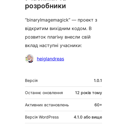
розробники
“binaryImagemagick” — проект з
відкритим вихідним кодом. В
розвиток плагіну внесли свій
вклад наступні учасники:
Учасники
heiglandreas
Мета
Версія
1.0.1
Останнє оновлення
12 років
тому
Активних встановлень
60+
Версія WordPress
4.1.0 або вище