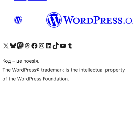
Visit our X (formerly Twitter) account
Visit our Bluesky account
Завітайте до нашої стрічки в Mastodon
Visit our Threads account
Завітайте на нашу сторінку в Facebook
Visit our Instagram account
Visit our LinkedIn account
Visit our TikTok account
Visit our YouTube channel
Visit our Tumblr account
Код – це поезія.
The WordPress® trademark is the intellectual property
of the WordPress Foundation.