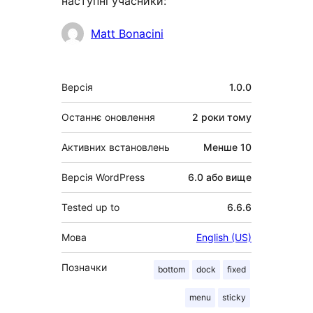
наступні учасники:
Учасники
Matt Bonacini
Мета
Версія
1.0.0
Останнє оновлення
2 роки
тому
Активних встановлень
Менше 10
Версія WordPress
6.0 або вище
Tested up to
6.6.6
Мова
English (US)
Позначки
bottom
dock
fixed
menu
sticky