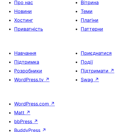
Про нас
Вітрина
Новини
Теми
Хостинг
Плагіни
Приватність
Паттерни
Навчання
Приєднатися
Підтримка
Події
Розробники
Підтримати
↗
WordPress.tv
↗
Swag
↗
WordPress.com
↗
Matt
↗
bbPress
↗
BuddyPress
↗