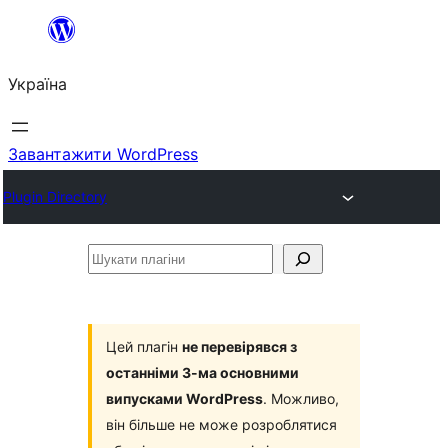
Перейти
до
Україна
вмісту
Завантажити WordPress
Plugin Directory
Шукати
плагіни
Цей плагін
не перевірявся з
останніми 3-ма основними
випусками WordPress
. Можливо,
він більше не може розроблятися