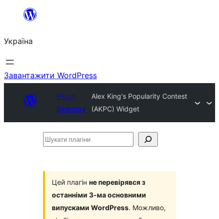
Перейти
до
Україна
вмісту
Завантажити WordPress
Plugin
Alex King's Popularity Contest
Directory
(AKPC) Widget
Шукати
плагіни
Цей плагін
не перевірявся з
останніми 3-ма основними
випусками WordPress
. Можливо,