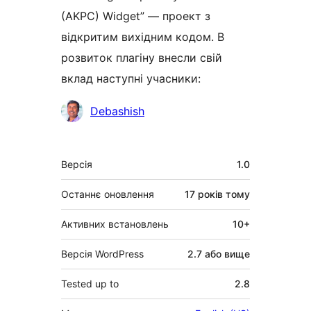
(AKPC) Widget” — проект з
відкритим вихідним кодом. В
розвиток плагіну внесли свій
вклад наступні учасники:
Учасники
Debashish
Мета
Версія
1.0
Останнє оновлення
17 років
тому
Активних встановлень
10+
Версія WordPress
2.7 або вище
Tested up to
2.8