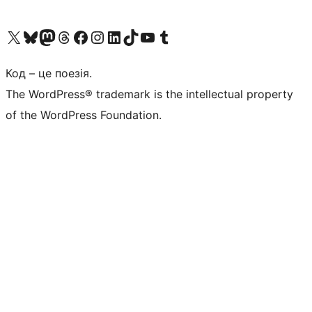
Visit our X (formerly Twitter) account
Visit our Bluesky account
Завітайте до нашої стрічки в Mastodon
Visit our Threads account
Завітайте на нашу сторінку в Facebook
Visit our Instagram account
Visit our LinkedIn account
Visit our TikTok account
Visit our YouTube channel
Visit our Tumblr account
Код – це поезія.
The WordPress® trademark is the intellectual property
of the WordPress Foundation.