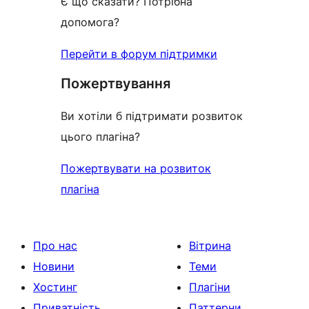
Є що сказати? Потрібна
допомога?
Перейти в форум підтримки
Пожертвування
Ви хотіли б підтримати розвиток
цього плагіна?
Пожертвувати на розвиток
плагіна
Про нас
Вітрина
Новини
Теми
Хостинг
Плагіни
Приватність
Паттерни