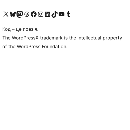
Visit our X (formerly Twitter) account
Visit our Bluesky account
Завітайте до нашої стрічки в Mastodon
Visit our Threads account
Завітайте на нашу сторінку в Facebook
Visit our Instagram account
Visit our LinkedIn account
Visit our TikTok account
Visit our YouTube channel
Visit our Tumblr account
Код – це поезія.
The WordPress® trademark is the intellectual property
of the WordPress Foundation.