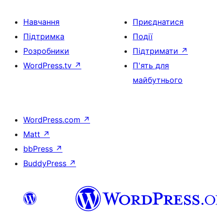
Навчання
Приєднатися
Підтримка
Події
Розробники
Підтримати
↗
WordPress.tv
↗
П'ять для
майбутнього
WordPress.com
↗
Matt
↗
bbPress
↗
BuddyPress
↗