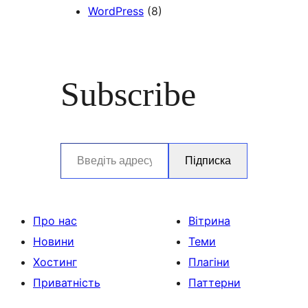
WordPress
(8)
Subscribe
Введіть адресу електронної пошти…
Підписка
Про нас
Вітрина
Новини
Теми
Хостинг
Плагіни
Приватність
Паттерни