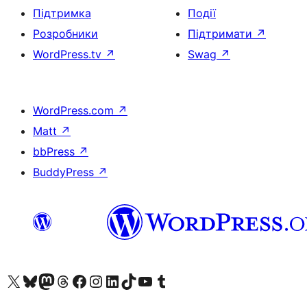
Підтримка
Події
Розробники
Підтримати
↗
WordPress.tv
↗
Swag
↗
WordPress.com
↗
Matt
↗
bbPress
↗
BuddyPress
↗
Visit our X (formerly Twitter) account
Visit our Bluesky account
Завітайте до нашої стрічки в Mastodon
Visit our Threads account
Завітайте на нашу сторінку в Facebook
Visit our Instagram account
Visit our LinkedIn account
Visit our TikTok account
Visit our YouTube channel
Visit our Tumblr account