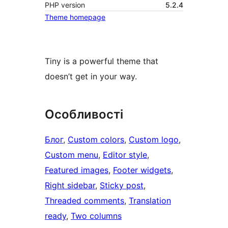
PHP version
5.2.4
Theme homepage
Tiny is a powerful theme that
doesn’t get in your way.
Особливості
Блог
, 
Custom colors
, 
Custom logo
, 
Custom menu
, 
Editor style
, 
Featured images
, 
Footer widgets
, 
Right sidebar
, 
Sticky post
, 
Threaded comments
, 
Translation
ready
, 
Two columns