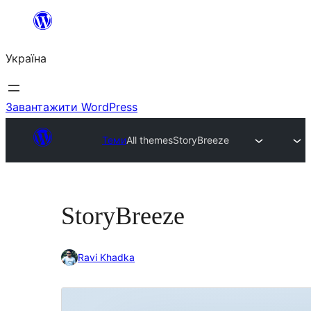
Перейти
до
Україна
вмісту
Завантажити WordPress
Теми
All themes
StoryBreeze
StoryBreeze
Ravi Khadka