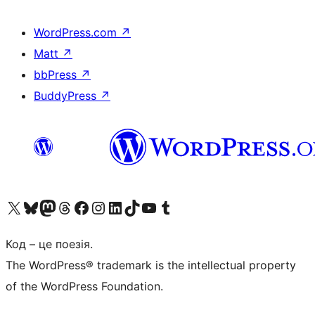
WordPress.com
↗
Matt
↗
bbPress
↗
BuddyPress
↗
Visit our X (formerly Twitter) account
Visit our Bluesky account
Завітайте до нашої стрічки в Mastodon
Visit our Threads account
Завітайте на нашу сторінку в Facebook
Visit our Instagram account
Visit our LinkedIn account
Visit our TikTok account
Visit our YouTube channel
Visit our Tumblr account
Код – це поезія.
The WordPress® trademark is the intellectual property
of the WordPress Foundation.