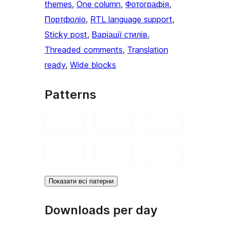
themes
, 
One column
, 
Фотографія
, 
Портфоліо
, 
RTL language support
, 
Sticky post
, 
Варіації стилів
, 
Threaded comments
, 
Translation
ready
, 
Wide blocks
Patterns
Показати всі патерни
Downloads per day