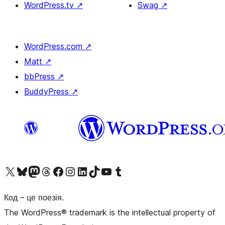
WordPress.tv
↗
Swag
↗
WordPress.com
↗
Matt
↗
bbPress
↗
BuddyPress
↗
Visit our X (formerly Twitter) account
Visit our Bluesky account
Завітайте до нашої стрічки в Mastodon
Visit our Threads account
Завітайте на нашу сторінку в Facebook
Visit our Instagram account
Visit our LinkedIn account
Visit our TikTok account
Visit our YouTube channel
Visit our Tumblr account
Код – це поезія.
The WordPress® trademark is the intellectual property of