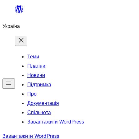
Перейти
до
Україна
вмісту
Теми
Плагіни
Новини
Підтримка
Про
Документація
Спільнота
Завантажити WordPress
Завантажити WordPress