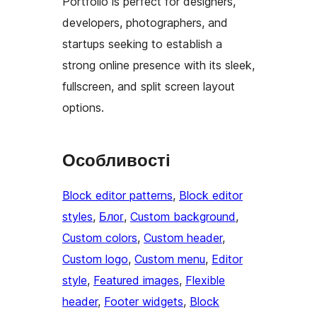
Portfolio is perfect for designers,
developers, photographers, and
startups seeking to establish a
strong online presence with its sleek,
fullscreen, and split screen layout
options.
Особливості
Block editor patterns
, 
Block editor
styles
, 
Блог
, 
Custom background
, 
Custom colors
, 
Custom header
, 
Custom logo
, 
Custom menu
, 
Editor
style
, 
Featured images
, 
Flexible
header
, 
Footer widgets
, 
Block