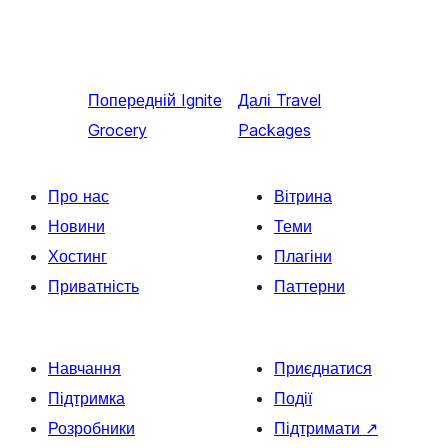
Попередній
Ignite
Далі
Travel
Grocery
Packages
Про нас
Вітрина
Новини
Теми
Хостинг
Плагіни
Приватність
Паттерни
Навчання
Приєднатися
Підтримка
Події
Розробники
Підтримати
↗