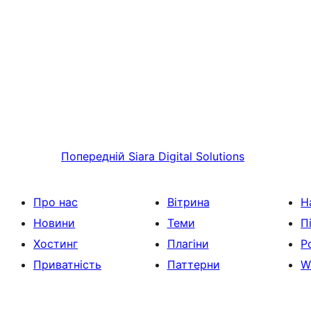
Попередній
Siara Digital Solutions
Про нас
Вітрина
Н
Новини
Теми
П
Хостинг
Плагіни
Р
Приватність
Паттерни
W