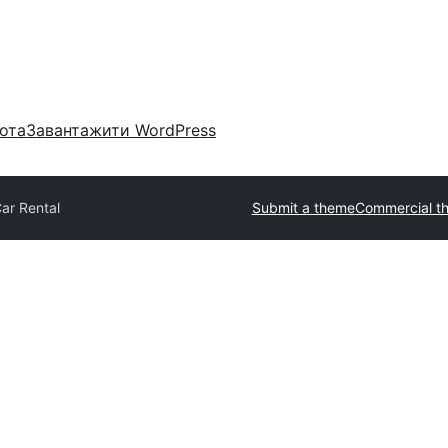
ота
Завантажити WordPress
Car Rental
Submit a theme
Commercial t