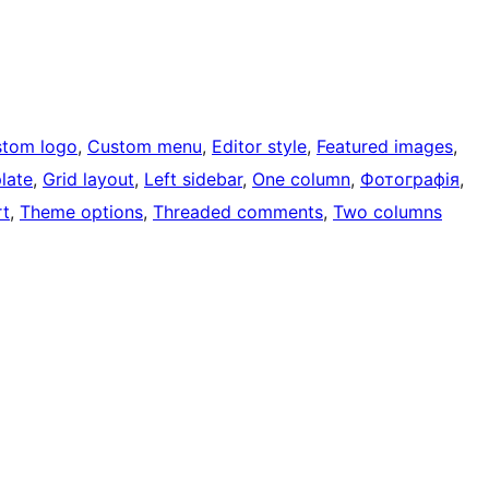
tom logo
, 
Custom menu
, 
Editor style
, 
Featured images
, 
late
, 
Grid layout
, 
Left sidebar
, 
One column
, 
Фотографія
, 
rt
, 
Theme options
, 
Threaded comments
, 
Two columns