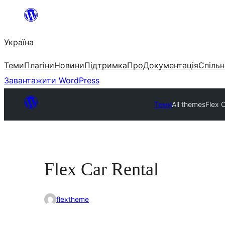
Перейти
до
Україна
вмісту
Теми
Плагіни
Новини
Підтримка
Про
Документація
Спільн
Завантажити WordPress
Теми
All themes
Flex 
Flex Car Rental
flextheme