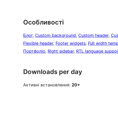
Особливості
Блог
, 
Custom background
, 
Custom header
, 
Cus
Flexible header
, 
Footer widgets
, 
Full width temp
Портфоліо
, 
Right sidebar
, 
RTL language suppo
Downloads per day
Активні встановлення:
20+