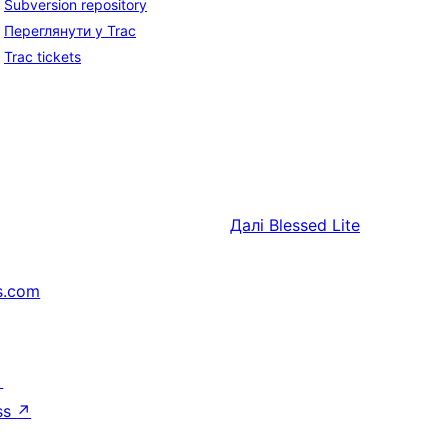
Subversion repository
Переглянути у Trac
Trac tickets
Далі
Blessed Lite
s.com
↗
ss
↗