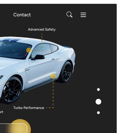
Перегляд
Завантажити
Це тема-нащадок теми
Flex Multi
Business
.
Версія
1.0.2
Last updated
8 Липня, 2026
Active installations
20+
PHP version
5.6
Theme homepage