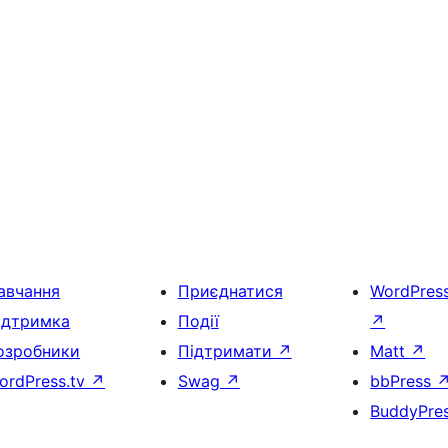
авчання
Приєднатися
WordPres
ідтримка
Події
↗
озробники
Підтримати
↗
Matt
↗
ordPress.tv
↗
Swag
↗
bbPress
BuddyPre