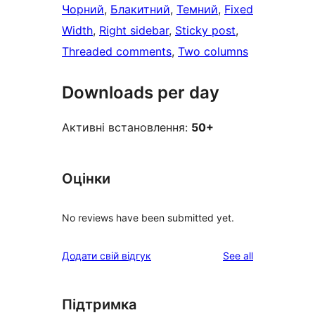
Чорний
, 
Блакитний
, 
Темний
, 
Fixed
Width
, 
Right sidebar
, 
Sticky post
, 
Threaded comments
, 
Two columns
Downloads per day
Активні встановлення:
50+
Оцінки
No reviews have been submitted yet.
reviews
Додати свій відгук
See all
Підтримка