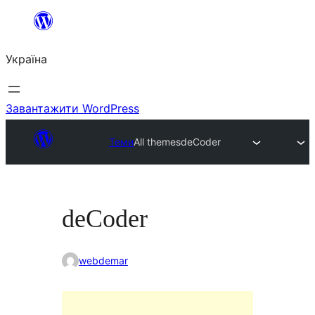
Перейти
до
Україна
вмісту
Завантажити WordPress
Теми
All themes
deCoder
deCoder
webdemar