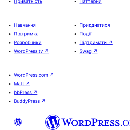
Приватність
Паттерни
Навчання
Приєднатися
Підтримка
Події
Розробники
Підтримати
↗
WordPress.tv
↗
Swag
↗
WordPress.com
↗
Matt
↗
bbPress
↗
BuddyPress
↗