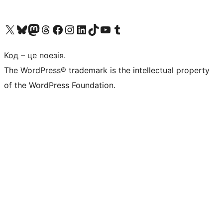
Visit our X (formerly Twitter) account
Visit our Bluesky account
Завітайте до нашої стрічки в Mastodon
Visit our Threads account
Завітайте на нашу сторінку в Facebook
Visit our Instagram account
Visit our LinkedIn account
Visit our TikTok account
Visit our YouTube channel
Visit our Tumblr account
Код – це поезія.
The WordPress® trademark is the intellectual property
of the WordPress Foundation.