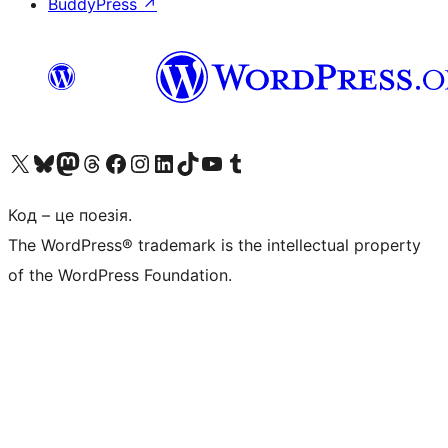
BuddyPress
↗
Visit our X (formerly Twitter) account
Visit our Bluesky account
Завітайте до нашої стрічки в Mastodon
Visit our Threads account
Завітайте на нашу сторінку в Facebook
Visit our Instagram account
Visit our LinkedIn account
Visit our TikTok account
Visit our YouTube channel
Visit our Tumblr account
Код – це поезія.
The WordPress® trademark is the intellectual property
of the WordPress Foundation.