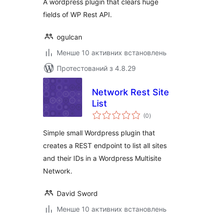
A wordpress plugin that clears huge
fields of WP Rest API.
ogulcan
Менше 10 активних встановлень
Протестований з 4.8.29
Network Rest Site
List
загальний
(0
)
рейтинг
Simple small Wordpress plugin that
creates a REST endpoint to list all sites
and their IDs in a Wordpress Multisite
Network.
David Sword
Менше 10 активних встановлень