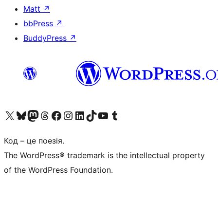
Matt
↗
bbPress
↗
BuddyPress
↗
Visit our X (formerly Twitter) account
Visit our Bluesky account
Завітайте до нашої стрічки в Mastodon
Visit our Threads account
Завітайте на нашу сторінку в Facebook
Visit our Instagram account
Visit our LinkedIn account
Visit our TikTok account
Visit our YouTube channel
Visit our Tumblr account
Код – це поезія.
The WordPress® trademark is the intellectual property
of the WordPress Foundation.