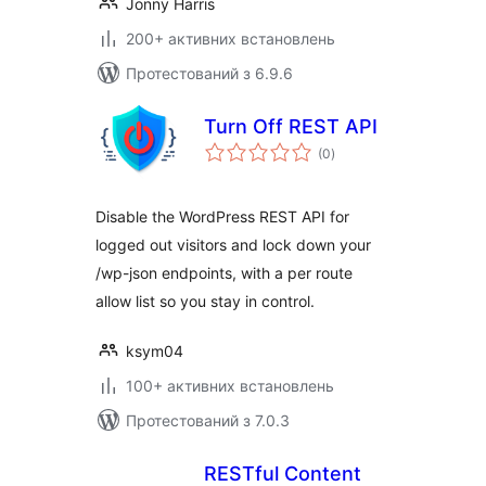
Jonny Harris
200+ активних встановлень
Протестований з 6.9.6
Turn Off REST API
загальний
(0
)
рейтинг
Disable the WordPress REST API for
logged out visitors and lock down your
/wp-json endpoints, with a per route
allow list so you stay in control.
ksym04
100+ активних встановлень
Протестований з 7.0.3
RESTful Content