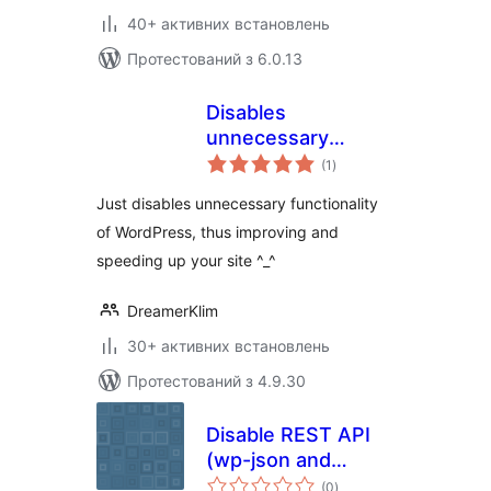
40+ активних встановлень
Протестований з 6.0.13
Disables
unnecessary
загальний
functionality
(1
)
рейтинг
Just disables unnecessary functionality
of WordPress, thus improving and
speeding up your site ^_^
DreamerKlim
30+ активних встановлень
Протестований з 4.9.30
Disable REST API
(wp-json and
загальний
oembed)
(0
)