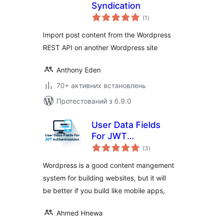
Syndication
загальний
(1
)
рейтинг
Import post content from the Wordpress
REST API on another Wordpress site
Anthony Eden
70+ активних встановлень
Протестований з 6.9.0
User Data Fields
For JWT
загальний
Authentication
(3
)
рейтинг
Wordpress is a good content mangement
system for building websites, but it will
be better if you build like mobile apps,
Ahmed Hnewa