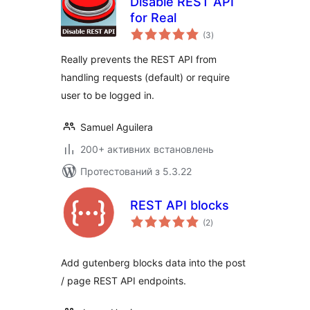
Disable REST API
for Real
загальний
(3
)
рейтинг
Really prevents the REST API from
handling requests (default) or require
user to be logged in.
Samuel Aguilera
200+ активних встановлень
Протестований з 5.3.22
REST API blocks
загальний
(2
)
рейтинг
Add gutenberg blocks data into the post
/ page REST API endpoints.