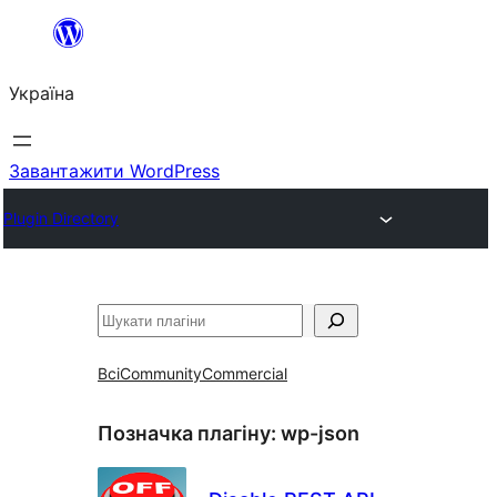
Перейти
до
Україна
вмісту
Завантажити WordPress
Plugin Directory
Пошук
Всі
Community
Commercial
Позначка плагіну:
wp-json