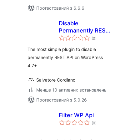
Протестований з 6.6.6
Disable
Permanently REST
загальний
API
(0
)
рейтинг
The most simple plugin to disable
permanently REST API on WordPress
4.7+
Salvatore Cordiano
Менше 10 активних встановлень
Протестований з 5.0.26
Filter WP Api
загальний
(0
)
рейтинг