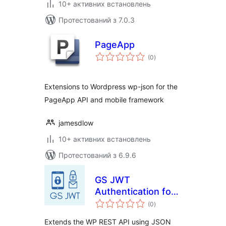
10+ активних встановлень
Протестований з 7.0.3
PageApp
загальний
(0
)
рейтинг
Extensions to Wordpress wp-json for the
PageApp API and mobile framework
jamesdlow
10+ активних встановлень
Протестований з 6.9.6
GS JWT
Authentication for
загальний
WP REST API
(0
)
рейтинг
Extends the WP REST API using JSON