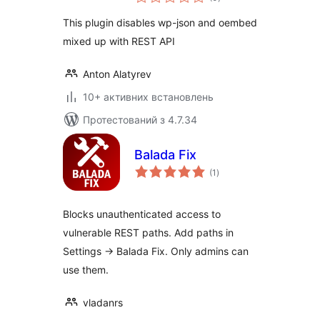
рейтинг
This plugin disables wp-json and oembed
mixed up with REST API
Anton Alatyrev
10+ активних встановлень
Протестований з 4.7.34
Balada Fix
загальний
(1
)
рейтинг
Blocks unauthenticated access to
vulnerable REST paths. Add paths in
Settings → Balada Fix. Only admins can
use them.
vladanrs