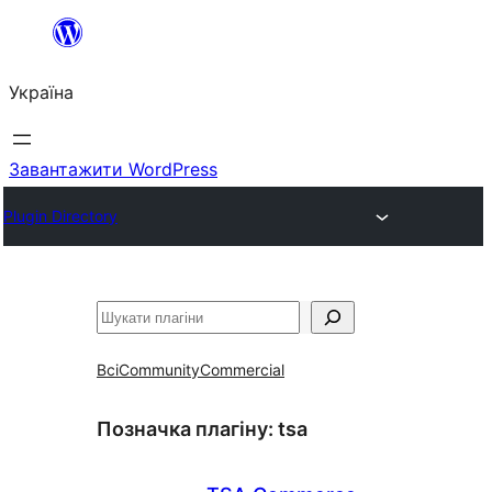
Перейти
до
Україна
вмісту
Завантажити WordPress
Plugin Directory
Пошук
Всі
Community
Commercial
Позначка плагіну:
tsa