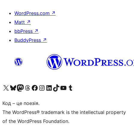
WordPress.com
↗
Matt
↗
bbPress
↗
BuddyPress
↗
Visit our X (formerly Twitter) account
Visit our Bluesky account
Завітайте до нашої стрічки в Mastodon
Visit our Threads account
Завітайте на нашу сторінку в Facebook
Visit our Instagram account
Visit our LinkedIn account
Visit our TikTok account
Visit our YouTube channel
Visit our Tumblr account
Код – це поезія.
The WordPress® trademark is the intellectual property
of the WordPress Foundation.