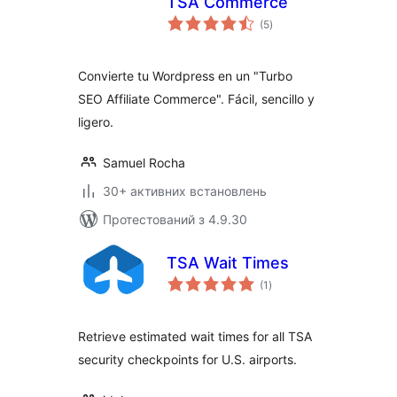
TSA Commerce
загальний
(5
)
рейтинг
Convierte tu Wordpress en un "Turbo
SEO Affiliate Commerce". Fácil, sencillo y
ligero.
Samuel Rocha
30+ активних встановлень
Протестований з 4.9.30
TSA Wait Times
загальний
(1
)
рейтинг
Retrieve estimated wait times for all TSA
security checkpoints for U.S. airports.