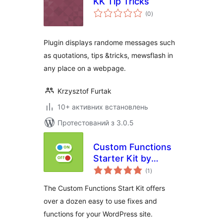
KK Tip Tricks
загальний
(0
)
рейтинг
Plugin displays randome messages such
as quotations, tips &tricks, mewsflash in
any place on a webpage.
Krzysztof Furtak
10+ активних встановлень
Протестований з 3.0.5
Custom Functions
Starter Kit by
загальний
DraftPress
(1
)
рейтинг
The Custom Functions Start Kit offers
over a dozen easy to use fixes and
functions for your WordPress site.