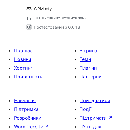
WPMonty
10+ активних встановлень
Протестований з 6.0.13
Про нас
Вітрина
Новини
Теми
Хостинг
Плагіни
Приватність
Паттерни
Навчання
Приєднатися
Підтримка
Події
Розробники
Підтримати
↗
WordPress.tv
↗
П'ять для