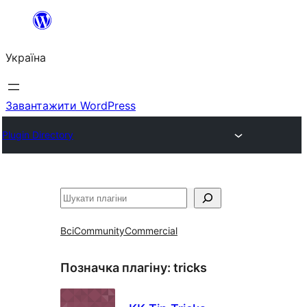
Перейти
до
Україна
вмісту
Завантажити WordPress
Plugin Directory
Пошук
Всі
Community
Commercial
Позначка плагіну:
tricks