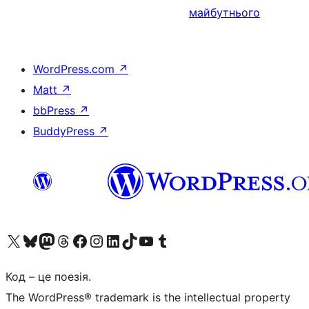
майбутнього
WordPress.com
↗
Matt
↗
bbPress
↗
BuddyPress
↗
Visit our X (formerly Twitter) account
Visit our Bluesky account
Завітайте до нашої стрічки в Mastodon
Visit our Threads account
Завітайте на нашу сторінку в Facebook
Visit our Instagram account
Visit our LinkedIn account
Visit our TikTok account
Visit our YouTube channel
Visit our Tumblr account
Код – це поезія.
The WordPress® trademark is the intellectual property