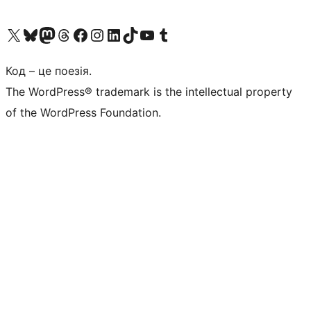
Visit our X (formerly Twitter) account
Visit our Bluesky account
Завітайте до нашої стрічки в Mastodon
Visit our Threads account
Завітайте на нашу сторінку в Facebook
Visit our Instagram account
Visit our LinkedIn account
Visit our TikTok account
Visit our YouTube channel
Visit our Tumblr account
Код – це поезія.
The WordPress® trademark is the intellectual property
of the WordPress Foundation.