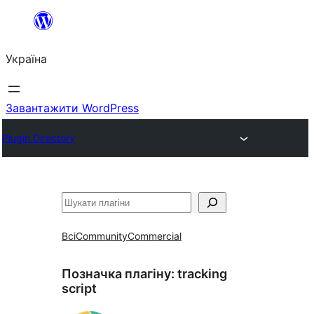
Перейти
до
Україна
вмісту
Завантажити WordPress
Plugin Directory
Пошук
Всі
Community
Commercial
Позначка плагіну:
tracking
script