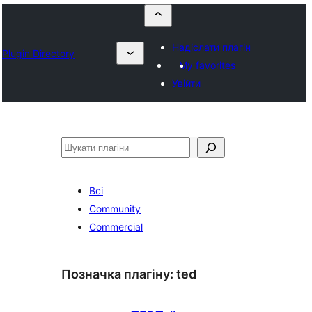
Надіслати плагін
Plugin Directory
My favorites
Увійти
Пошук
Всі
Community
Commercial
Позначка плагіну:
ted