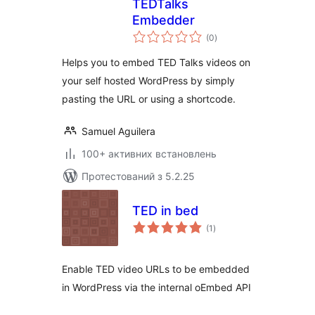
TEDTalks
Embedder
загальний
(0
)
рейтинг
Helps you to embed TED Talks videos on
your self hosted WordPress by simply
pasting the URL or using a shortcode.
Samuel Aguilera
100+ активних встановлень
Протестований з 5.2.25
TED in bed
загальний
(1
)
рейтинг
Enable TED video URLs to be embedded
in WordPress via the internal oEmbed API