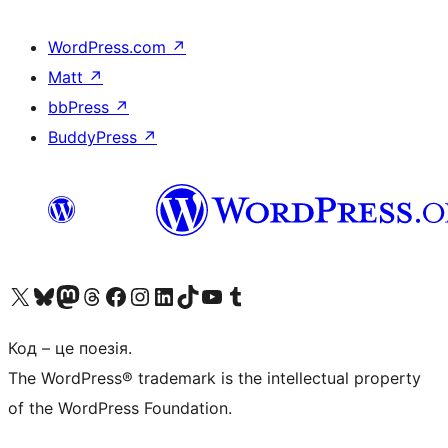
WordPress.com
↗
Matt
↗
bbPress
↗
BuddyPress
↗
Visit our X (formerly Twitter) account
Visit our Bluesky account
Завітайте до нашої стрічки в Mastodon
Visit our Threads account
Завітайте на нашу сторінку в Facebook
Visit our Instagram account
Visit our LinkedIn account
Visit our TikTok account
Visit our YouTube channel
Visit our Tumblr account
Код – це поезія.
The WordPress® trademark is the intellectual property
of the WordPress Foundation.