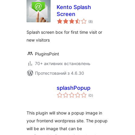
Kento Splash
Screen
загальний
(8
)
рейтинг
Splash screen box for first time visit or
new visitors
PluginsPoint
70+ активних встановлень
Протестований з 4.6.30
splashPopup
загальний
(0
)
рейтинг
This plugin will show a popup image in
your frontend wordpress site. The popup
will be an image that can be