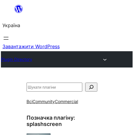
Перейти
до
Україна
вмісту
Завантажити WordPress
Plugin Directory
Пошук
Всі
Community
Commercial
Позначка плагіну:
splashscreen