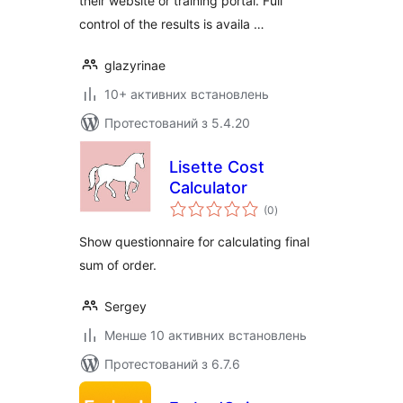
their website or training portal. Full
control of the results is availa …
glazyrinae
10+ активних встановлень
Протестований з 5.4.20
Lisette Cost
Calculator
загальний
(0
)
рейтинг
Show questionnaire for calculating final
sum of order.
Sergey
Менше 10 активних встановлень
Протестований з 6.7.6