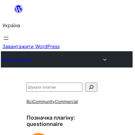
Перейти
до
Україна
вмісту
Завантажити WordPress
Plugin Directory
Пошук
Всі
Community
Commercial
Позначка плагіну:
questionnaire