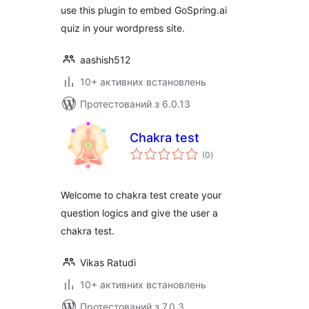
use this plugin to embed GoSpring.ai
quiz in your wordpress site.
aashish512
10+ активних встановлень
Протестований з 6.0.13
Chakra test
загальний
(0
)
рейтинг
Welcome to chakra test create your
question logics and give the user a
chakra test.
Vikas Ratudi
10+ активних встановлень
Протестований з 7.0.3