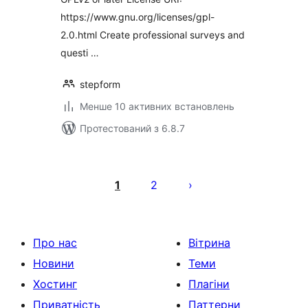
Research
https://www.gnu.org/licenses/gpl-
2.0.html Create professional surveys and
questi …
stepform
Менше 10 активних встановлень
Протестований з 6.8.7
Пагінація
записів
1
2
Про нас
Вітрина
Новини
Теми
Хостинг
Плагіни
Приватність
Паттерни