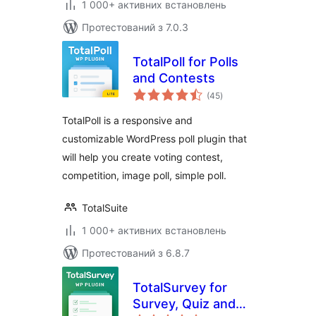
1 000+ активних встановлень
Протестований з 7.0.3
TotalPoll for Polls
and Contests
загальний
(45
)
рейтинг
TotalPoll is a responsive and
customizable WordPress poll plugin that
will help you create voting contest,
competition, image poll, simple poll.
TotalSuite
1 000+ активних встановлень
Протестований з 6.8.7
TotalSurvey for
Survey, Quiz and