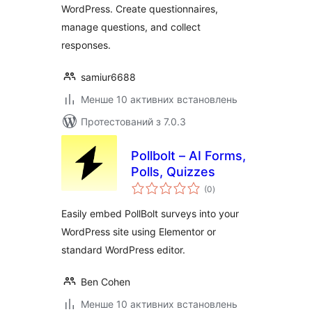
WordPress. Create questionnaires,
manage questions, and collect
responses.
samiur6688
Менше 10 активних встановлень
Протестований з 7.0.3
Pollbolt – AI Forms,
Polls, Quizzes
загальний
(0
)
рейтинг
Easily embed PollBolt surveys into your
WordPress site using Elementor or
standard WordPress editor.
Ben Cohen
Менше 10 активних встановлень