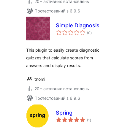
20+ активних встановлень
Протестований з 6.9.6
Simple Diagnosis
загальний
(0
)
рейтинг
This plugin to easily create diagnostic
quizzes that calculate scores from
answers and display results.
tnomi
20+ активних встановлень
Протестований з 6.9.6
Spring
загальний
(1
)
рейтинг