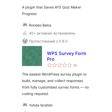
A plugin that Saves AYS Quiz Maker
Progress
Rondeo Balos
40+ активних встановлень
Протестований з 5.8.0
WPS Survey Form
Pro
загальний
(0
)
рейтинг
The easiest WordPress survey plugin to
build, manage, and collect responses
from fully customised survey forms — no
coding required.
Yuhda Ibrahim