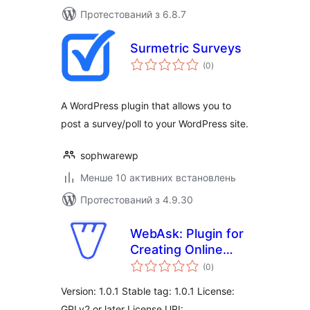
Протестований з 6.8.7
Surmetric Surveys
загальний
(0
)
рейтинг
A WordPress plugin that allows you to
post a survey/poll to your WordPress site.
sophwarewp
Менше 10 активних встановлень
Протестований з 4.9.30
WebAsk: Plugin for
Creating Online
загальний
Surveys, Polls,
(0
)
рейтинг
Questionnaires,
Version: 1.0.1 Stable tag: 1.0.1 License:
and Marketing
GPLv2 or later License URI: