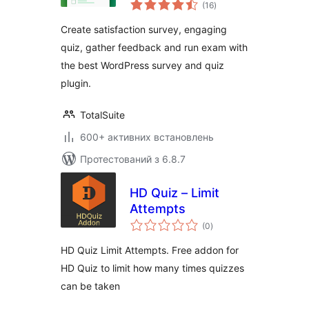
загальний
Form
(16
)
рейтинг
Create satisfaction survey, engaging
quiz, gather feedback and run exam with
the best WordPress survey and quiz
plugin.
TotalSuite
600+ активних встановлень
Протестований з 6.8.7
HD Quiz – Limit
Attempts
загальний
(0
)
рейтинг
HD Quiz Limit Attempts. Free addon for
HD Quiz to limit how many times quizzes
can be taken