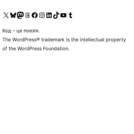
Visit our X (formerly Twitter) account
Visit our Bluesky account
Завітайте до нашої стрічки в Mastodon
Visit our Threads account
Завітайте на нашу сторінку в Facebook
Visit our Instagram account
Visit our LinkedIn account
Visit our TikTok account
Visit our YouTube channel
Visit our Tumblr account
Код – це поезія.
The WordPress® trademark is the intellectual property
of the WordPress Foundation.