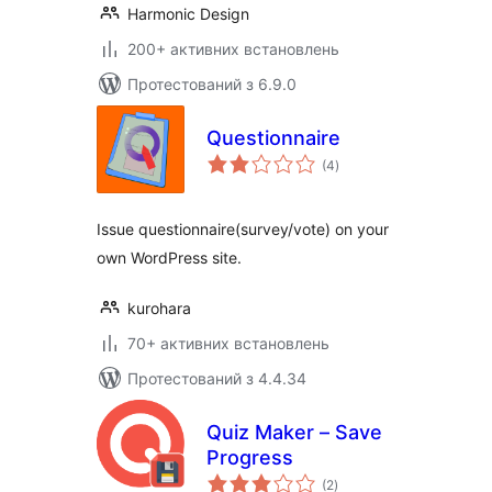
Harmonic Design
200+ активних встановлень
Протестований з 6.9.0
Questionnaire
загальний
(4
)
рейтинг
Issue questionnaire(survey/vote) on your
own WordPress site.
kurohara
70+ активних встановлень
Протестований з 4.4.34
Quiz Maker – Save
Progress
загальний
(2
)
рейтинг