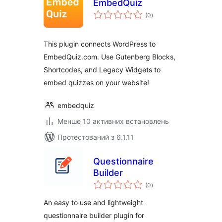
EmbedQuiz
загальний
(0
)
рейтинг
This plugin connects WordPress to
EmbedQuiz.com. Use Gutenberg Blocks,
Shortcodes, and Legacy Widgets to
embed quizzes on your website!
embedquiz
Менше 10 активних встановлень
Протестований з 6.1.11
Questionnaire
Builder
загальний
(0
)
рейтинг
An easy to use and lightweight
questionnaire builder plugin for