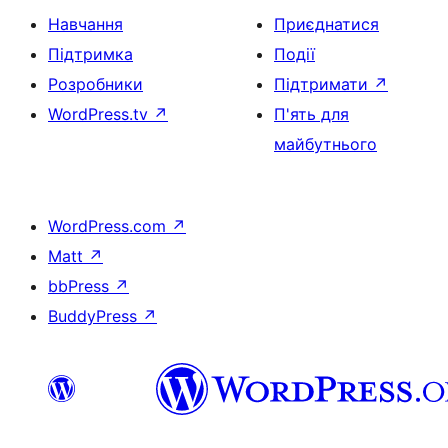
Навчання
Приєднатися
Підтримка
Події
Розробники
Підтримати
↗
WordPress.tv
↗
П'ять для
майбутнього
WordPress.com
↗
Matt
↗
bbPress
↗
BuddyPress
↗