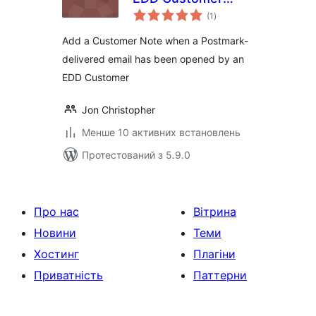
загальний
Note
(1
)
рейтинг
Add a Customer Note when a Postmark-
delivered email has been opened by an
EDD Customer
Jon Christopher
Менше 10 активних встановлень
Протестований з 5.9.0
Про нас
Вітрина
Новини
Теми
Хостинг
Плагіни
Приватність
Паттерни