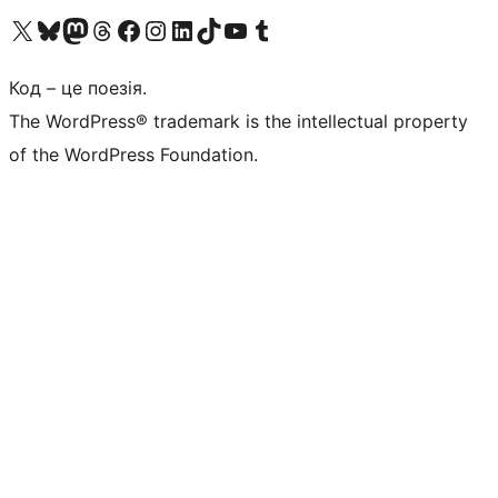
Visit our X (formerly Twitter) account
Visit our Bluesky account
Завітайте до нашої стрічки в Mastodon
Visit our Threads account
Завітайте на нашу сторінку в Facebook
Visit our Instagram account
Visit our LinkedIn account
Visit our TikTok account
Visit our YouTube channel
Visit our Tumblr account
Код – це поезія.
The WordPress® trademark is the intellectual property
of the WordPress Foundation.