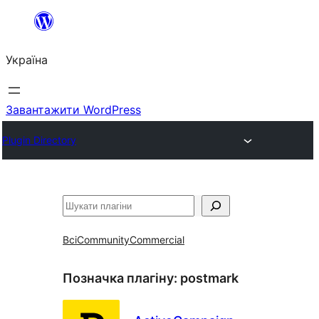
Перейти
до
Україна
вмісту
Завантажити WordPress
Plugin Directory
Пошук
Всі
Community
Commercial
Позначка плагіну:
postmark