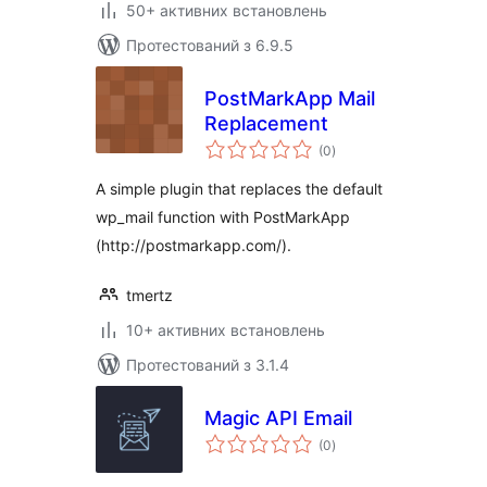
50+ активних встановлень
Протестований з 6.9.5
PostMarkApp Mail
Replacement
загальний
(0
)
рейтинг
A simple plugin that replaces the default
wp_mail function with PostMarkApp
(http://postmarkapp.com/).
tmertz
10+ активних встановлень
Протестований з 3.1.4
Magic API Email
загальний
(0
)
рейтинг