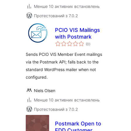
Менше 10 активних встановлень
Протестований з 7.0.2
PCIO VIS Mailings
with Postmark
загальний
(0
)
рейтинг
Sends PCIO VIS Member Event mailings
via the Postmark API; falls back to the
standard WordPress mailer when not
configured.
Niels Olsen
Менше 10 активних встановлень
Протестований з 7.0.2
Postmark Open to
EDD Customer