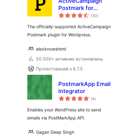
ActiveCampaign
Postmark for
загальний
WordPress
(30
)
рейтинг
The officially-supported ActiveCampaign
Postmark plugin for Wordpress.
alexknowshtml
50 000+ активних встановлень
Протестований з 6.7.5
PostmarkApp Email
Integrator
загальний
(4
)
рейтинг
Enables your WordPress site to send
emails via PostMarkApp API.
Gagan Deep Singh