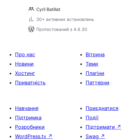
Cyril Batillat
30+ активних встановлень
Протестований з 4.6.30
Про нас
Вітрина
Новини
Теми
Хостинг
Плагіни
Приватність
Паттерни
Навчання
Приєднатися
Підтримка
Події
Розробники
Підтримати
↗
WordPress.tv
↗
Swag
↗