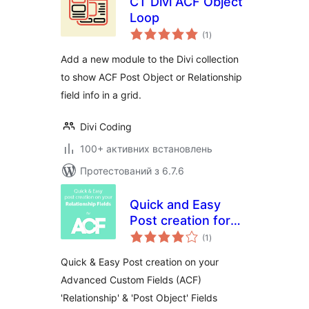
CT Divi ACF Object
Loop
загальний
(1
)
рейтинг
Add a new module to the Divi collection
to show ACF Post Object or Relationship
field info in a grid.
Divi Coding
100+ активних встановлень
Протестований з 6.7.6
Quick and Easy
Post creation for
загальний
ACF Relationship
(1
)
рейтинг
Fields
Quick & Easy Post creation on your
Advanced Custom Fields (ACF)
'Relationship' & 'Post Object' Fields