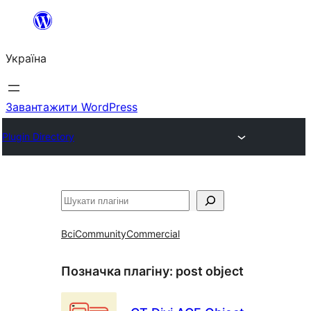
Перейти
до
Україна
вмісту
Завантажити WordPress
Plugin Directory
Пошук
Всі
Community
Commercial
Позначка плагіну:
post object