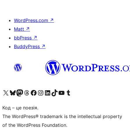
WordPress.com
↗
Matt
↗
bbPress
↗
BuddyPress
↗
Visit our X (formerly Twitter) account
Visit our Bluesky account
Завітайте до нашої стрічки в Mastodon
Visit our Threads account
Завітайте на нашу сторінку в Facebook
Visit our Instagram account
Visit our LinkedIn account
Visit our TikTok account
Visit our YouTube channel
Visit our Tumblr account
Код – це поезія.
The WordPress® trademark is the intellectual property
of the WordPress Foundation.