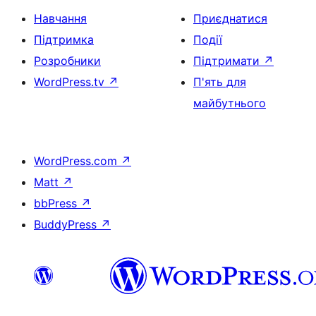
Навчання
Приєднатися
Підтримка
Події
Розробники
Підтримати
↗
WordPress.tv
↗
П'ять для
майбутнього
WordPress.com
↗
Matt
↗
bbPress
↗
BuddyPress
↗