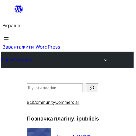
Перейти
до
Україна
вмісту
Завантажити WordPress
Plugin Directory
Пошук
Всі
Community
Commercial
Позначка плагіну:
ipublicis