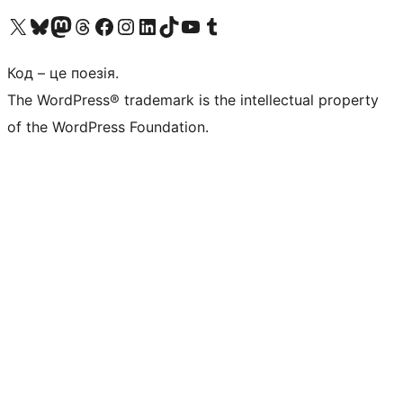
Visit our X (formerly Twitter) account
Visit our Bluesky account
Завітайте до нашої стрічки в Mastodon
Visit our Threads account
Завітайте на нашу сторінку в Facebook
Visit our Instagram account
Visit our LinkedIn account
Visit our TikTok account
Visit our YouTube channel
Visit our Tumblr account
Код – це поезія.
The WordPress® trademark is the intellectual property
of the WordPress Foundation.