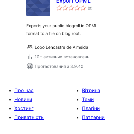
Export OPML
загальний
(0
)
рейтинг
Exports your public blogroll in OPML
format to a file on blog root.
Lopo Lencastre de Almeida
10+ активних встановлень
Протестований з 3.9.40
Про нас
Вітрина
Новини
Теми
Хостинг
Плагіни
Приватність
Паттерни