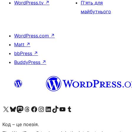
WordPress.tv
↗
П'ять для
майбутнього
WordPress.com
↗
Matt
↗
bbPress
↗
BuddyPress
↗
Visit our X (formerly Twitter) account
Visit our Bluesky account
Завітайте до нашої стрічки в Mastodon
Visit our Threads account
Завітайте на нашу сторінку в Facebook
Visit our Instagram account
Visit our LinkedIn account
Visit our TikTok account
Visit our YouTube channel
Visit our Tumblr account
Код – це поезія.