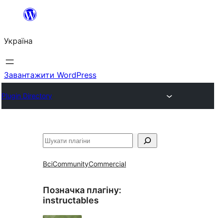
Перейти
до
Україна
вмісту
Завантажити WordPress
Plugin Directory
Пошук
Всі
Community
Commercial
Позначка плагіну:
instructables