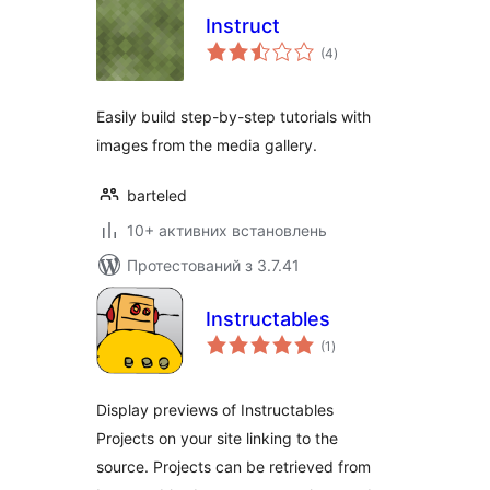
Instruct
загальний
(4
)
рейтинг
Easily build step-by-step tutorials with
images from the media gallery.
barteled
10+ активних встановлень
Протестований з 3.7.41
Instructables
загальний
(1
)
рейтинг
Display previews of Instructables
Projects on your site linking to the
source. Projects can be retrieved from