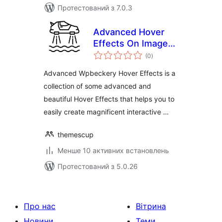
Протестований з 7.0.3
Advanced Hover
Effects On Image
загальний
Wpbeckary(Visual
(0
)
рейтинг
Composer)
Advanced Wpbeckery Hover Effects is a
collection of some advanced and
beautiful Hover Effects that helps you to
easily create magnificent interactive …
themescup
Менше 10 активних встановлень
Протестований з 5.0.26
Про нас
Вітрина
Новини
Теми