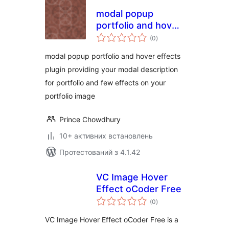
modal popup
portfolio and hover
загальний
effects
(0
)
рейтинг
modal popup portfolio and hover effects
plugin providing your modal description
for portfolio and few effects on your
portfolio image
Prince Chowdhury
10+ активних встановлень
Протестований з 4.1.42
VC Image Hover
Effect oCoder Free
загальний
(0
)
рейтинг
VC Image Hover Effect oCoder Free is a