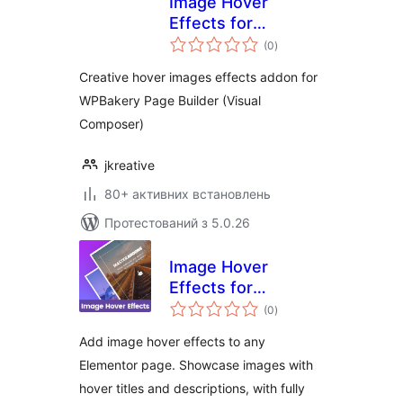
Image Hover
Effects for
загальний
WPBakery Page
(0
)
рейтинг
Builder
Creative hover images effects addon for
WPBakery Page Builder (Visual
Composer)
jkreative
80+ активних встановлень
Протестований з 5.0.26
Image Hover
Effects for
загальний
Elementor
(0
)
рейтинг
Add image hover effects to any
Elementor page. Showcase images with
hover titles and descriptions, with fully