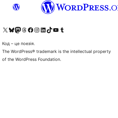
Visit our X (formerly Twitter) account
Visit our Bluesky account
Завітайте до нашої стрічки в Mastodon
Visit our Threads account
Завітайте на нашу сторінку в Facebook
Visit our Instagram account
Visit our LinkedIn account
Visit our TikTok account
Visit our YouTube channel
Visit our Tumblr account
Код – це поезія.
The WordPress® trademark is the intellectual property
of the WordPress Foundation.