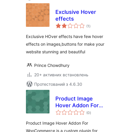
Exclusive Hover
effects
загальний
(1
)
рейтинг
Exclusive HOver effects have few hover
effects on images,buttons for make your
website stunning and beautiful
Prince Chowdhury
20+ активних встановлень
Протестований з 4.6.30
Product Image
Hover Addon For
загальний
WooCommerce
(0
)
рейтинг
Product Image Hover Addon For
WooCommerce is a custom plugin for