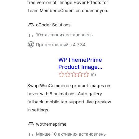
free version of "Image Hover Effects for
Team Member oCoder" on codecanyon.
oCoder Solutions
10+ активних встановлень
Протестований з 4.7.34
WPThemePrime
Product Image
загальний
Swap for
(0
)
рейтинг
WooCommerce
Swap WooCommerce product images on
hover with 8 animations. Auto gallery
fallback, mobile tap support, live preview
in settings.
wpthemeprime
Менше 10 активних встановлень