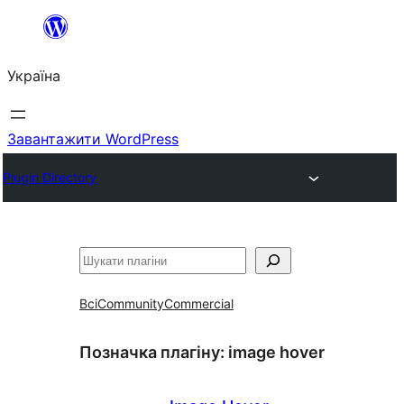
Перейти
до
Україна
вмісту
Завантажити WordPress
Plugin Directory
Пошук
Всі
Community
Commercial
Позначка плагіну:
image hover