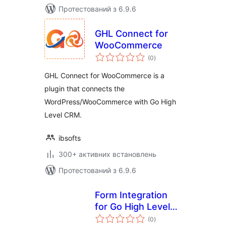
Протестований з 6.9.6
GHL Connect for
WooCommerce
загальний
(0
)
рейтинг
GHL Connect for WooCommerce is a
plugin that connects the
WordPress/WooCommerce with Go High
Level CRM.
ibsofts
300+ активних встановлень
Протестований з 6.9.6
Form Integration
for Go High Level
загальний
and Jotform
(0
)
рейтинг