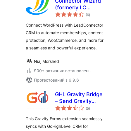
Connector Wizard
(formerly LC
загальний
Wizard)
(6
)
рейтинг
Connect WordPress with LeadConnector
CRM to automate memberships, content
protection, WooCommerce, and more for
a seamless and powerful experience.
Niaj Morshed
900+ активних встановлень
Протестований з 6.9.6
GHL Gravity Bridge
– Send Gravity
загальний
Forms leads to GHL
(5
)
рейтинг
CRM
This Gravity Forms extension seamlessly
syncs with GoHighLevel CRM for