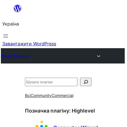
Перейти
до
Україна
вмісту
Завантажити WordPress
Plugin Directory
Пошук
Всі
Community
Commercial
Позначка плагіну:
Highlevel