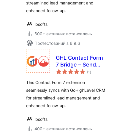
streamlined lead management and
enhanced follow-up.
ibsofts
600+ активних встановлень
Протестований з 6.9.6
GHL Contact Form
7 Bridge – Send
загальний
Contact Form 7
(1
)
рейтинг
leads to GHL CRM
This Contact Form 7 extension
seamlessly syncs with GoHighLevel CRM
for streamlined lead management and
enhanced follow-up.
ibsofts
400+ активних встановлень