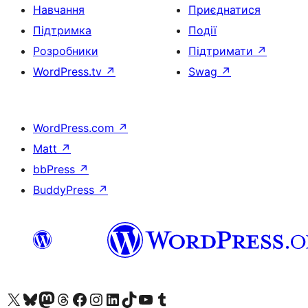
Навчання
Приєднатися
Підтримка
Події
Розробники
Підтримати
↗
WordPress.tv
↗
Swag
↗
WordPress.com
↗
Matt
↗
bbPress
↗
BuddyPress
↗
Visit our X (formerly Twitter) account
Visit our Bluesky account
Завітайте до нашої стрічки в Mastodon
Visit our Threads account
Завітайте на нашу сторінку в Facebook
Visit our Instagram account
Visit our LinkedIn account
Visit our TikTok account
Visit our YouTube channel
Visit our Tumblr account