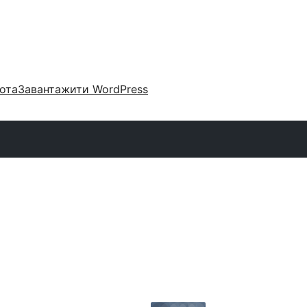
ота
Завантажити WordPress