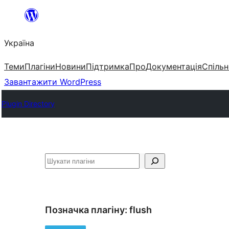
Перейти
до
Україна
вмісту
Теми
Плагіни
Новини
Підтримка
Про
Документація
Спільн
Завантажити WordPress
Plugin Directory
Пошук
Позначка плагіну:
flush