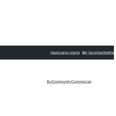
Надіслати плагін
My favorites
Увійти
Всі
Community
Commercial