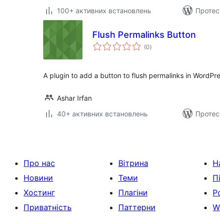
100+ активних встановлень
Протес
Flush Permalinks Button
загальний
(0
)
рейтинг
A plugin to add a button to flush permalinks in WordPr
Ashar Irfan
40+ активних встановлень
Протес
Про нас
Вітрина
Н
Новини
Теми
П
Хостинг
Плагіни
Р
Приватність
Паттерни
W