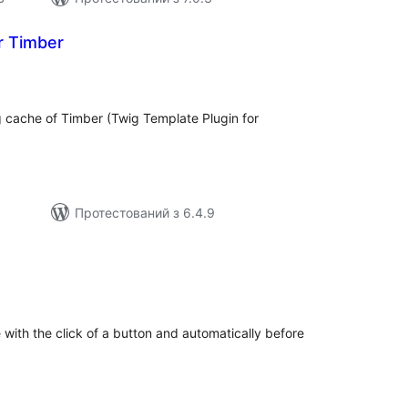
r Timber
агальний
ейтинг
g cache of Timber (Twig Template Plugin for
Протестований з 6.4.9
гальний
йтинг
th the click of a button and automatically before