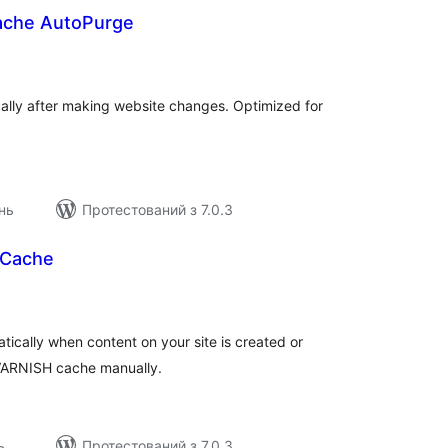
ache AutoPurge
агальний
ейтинг
ally after making website changes. Optimized for
нь
Протестований з 7.0.3
 Cache
загальний
рейтинг
ically when content on your site is created or
 VARNISH cache manually.
ь
Протестований з 7.0.3