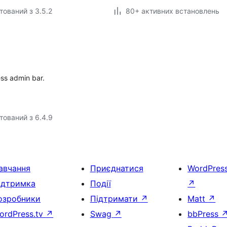
тований з 3.5.2
80+ активних встановлень
ess admin bar.
тований з 6.4.9
авчання
Приєднатися
WordPres
ідтримка
Події
↗
озробники
Підтримати
↗
Matt
↗
ordPress.tv
↗
Swag
↗
bbPress