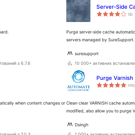
Server-Side C
з
(5
)
р
ard.
Purge server-side cache automatic
servers managed by SureSupport.
suresupport
тований з 6.7.6
10 000+ активних встановле
Purge Varnish
(10
)
atically when content changes or
Clean clear VARNISH cache automat
modified, also allow you to purge
Dsingh
тований з 7.0.3
1 000+ активних встановлен