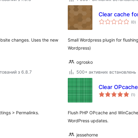
Clear cache fo
з
(0
)
р
ebsite changes. Uses the new
Small Wordpress plugin for flushin
Wordpress)
ogrosko
тований з 6.8.7
500+ активних встановлень
Clear OPcache
за
(1
)
ре
tings > Permalinks.
Flush PHP OPcache and WinCache wi
WordPress updates.
jessehorne